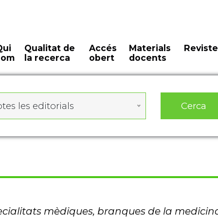
Qui
Qualitat de
Accés
Materials
Reviste
som
la recerca
obert
docents
Cerca
tes les editorials
cialitats mèdiques, branques de la medicin