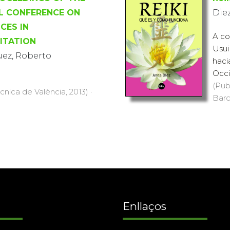
L CONFERENCE ON
Die
CES IN
A co
ITATION
Usui
uez, Roberto
haci
Occid
(Pub
ècnica de València, 2013) ·
Barc
Enllaços