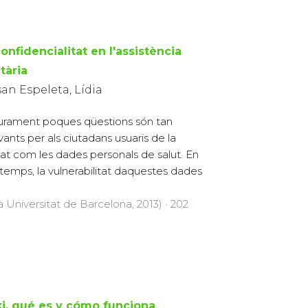
onfidencialitat en l'assistència
tària
an Espeleta, Lídia
rament poques qüestions són tan
evants per als ciutadans usuaris de la
tat com les dades personals de salut. En
temps, la vulnerabilitat daquestes dades
a Universitat de Barcelona, 2013) · 202
ki, qué es y cómo funciona