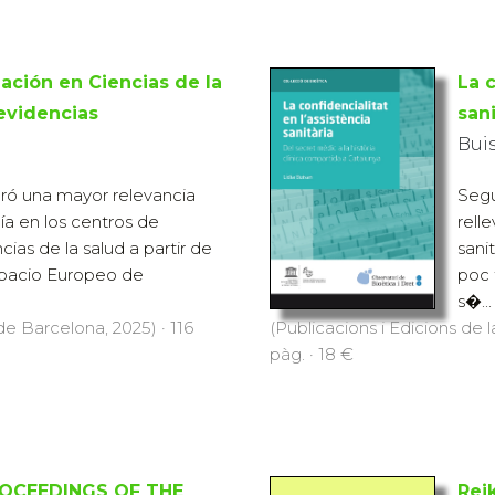
lación en Ciencias de la
La c
 evidencias
sani
Buis
ró una mayor relevancia
Segu
 en los centros de
rell
ias de la salud a partir de
sani
spacio Europeo de
poc 
s�...
de Barcelona, 2025) · 116
(Publicacions i Edicions de l
pàg. · 18 €
OCEEDINGS OF THE
Rei