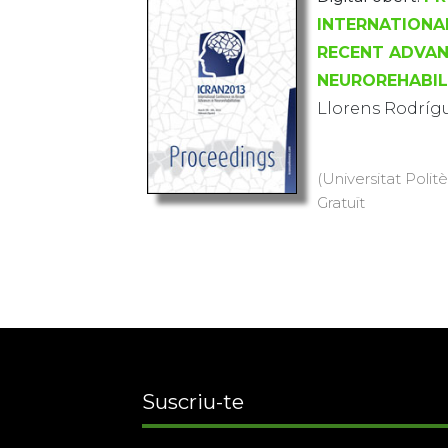
INTERNATIONA
RECENT ADVAN
NEUROREHABIL
Llorens Rodríg
(Universitat Polit
Gratuït
Suscriu-te