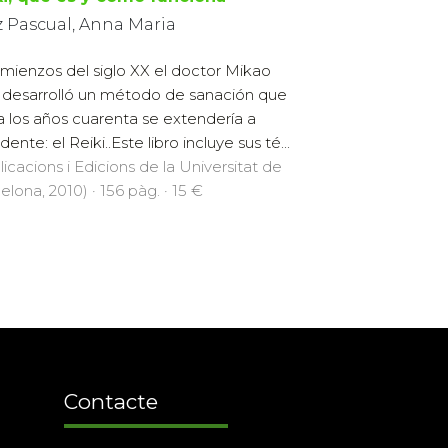
z Pascual, Anna Maria
mienzos del siglo XX el doctor Mikao
 desarrolló un método de sanación que
a los años cuarenta se extendería a
ente: el Reiki..Este libro incluye sus té...
licacions i Edicions de la Universitat de
elona, 2010) · 156 pàg. · 15 €
Contacte