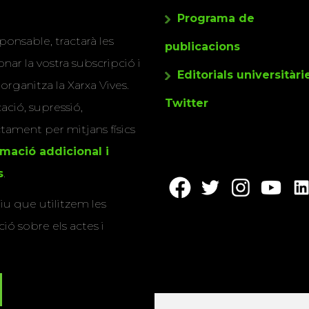
Programa de
ponsable, tractarà les
publicacions
nar la vostra subscripció i
Editorials universitàri
 organitza la Xarxa Vives.
Twitter
cació, supressió,
actament per mitjans físics
rmació addicional i
s
.
u que utilitzem les
ió sobre els actes i