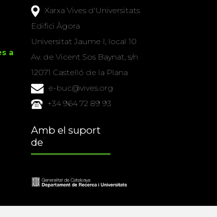
Xarxa Vives d'Universitats
Edifici Àgora
Universitat Jaume I, local 10
es a
Av. de Vicent Sos Baynat, s/n
12071 Castelló de la Plana
e-buc@vives.org
+34 964 72 89 93
Amb el suport
de