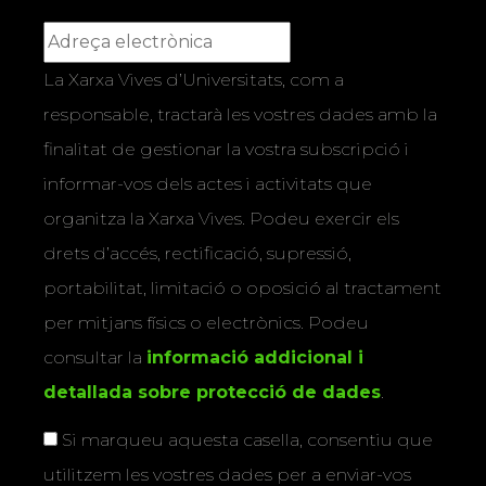
La Xarxa Vives d’Universitats, com a
responsable, tractarà les vostres dades amb la
finalitat de gestionar la vostra subscripció i
informar-vos dels actes i activitats que
organitza la Xarxa Vives. Podeu exercir els
drets d’accés, rectificació, supressió,
portabilitat, limitació o oposició al tractament
per mitjans físics o electrònics. Podeu
consultar la
informació addicional i
detallada sobre protecció de dades
.
Si marqueu aquesta casella, consentiu que
utilitzem les vostres dades per a enviar-vos