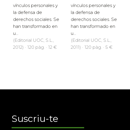
vínculos personales y
vínculos personales y
la defensa de
la defensa de
derechos sociales. Se
derechos sociales. Se
han transformado en
han transformado en
u...
u...
(Editorial UOC, S.L.,
(Editorial UOC, S.L.,
2012) · 120 pàg. · 12 €
2011) · 120 pàg. · 5 €
Suscriu-te