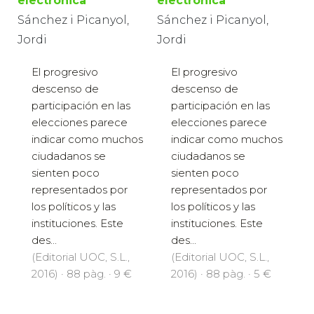
electrónica
electrónica
Sánchez i Picanyol,
Sánchez i Picanyol,
Jordi
Jordi
El progresivo
El progresivo
descenso de
descenso de
participación en las
participación en las
elecciones parece
elecciones parece
indicar como muchos
indicar como muchos
ciudadanos se
ciudadanos se
sienten poco
sienten poco
representados por
representados por
los políticos y las
los políticos y las
instituciones. Este
instituciones. Este
des...
des...
(Editorial UOC, S.L.,
(Editorial UOC, S.L.,
2016) · 88 pàg. · 9 €
2016) · 88 pàg. · 5 €