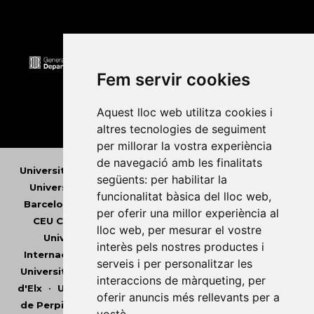
Fem servir cookies
Aquest lloc web utilitza cookies i
altres tecnologies de seguiment
per millorar la vostra experiència
de navegació amb les finalitats
Universitat Abat Oliba CEU
•
Universitat d'Alacant
•
següents:
per habilitar la
Universitat d'Andorra
•
Universitat Autònoma de
funcionalitat bàsica del lloc web
,
Barcelona
•
Universitat de Barcelona
•
Universitat
per oferir una millor experiència al
CEU Cardenal Herrera
•
Universitat de Girona
•
lloc web
,
per mesurar el vostre
Universitat de les Illes Balears
•
Universitat
interès pels nostres productes i
Internacional de Catalunya
•
Universitat Jaume I
•
serveis i per personalitzar les
Universitat de Lleida
•
Universitat Miguel Hernández
interaccions de màrqueting
,
per
d'Elx
•
Universitat Oberta de Catalunya
•
Universitat
oferir anuncis més rellevants per a
de Perpinyà Via Domitia
•
Universitat Politècnica de