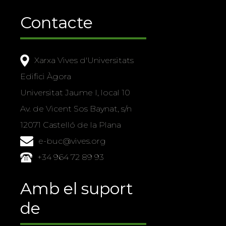
Contacte
Xarxa Vives d'Universitats
Edifici Àgora
Universitat Jaume I, local 10
Av. de Vicent Sos Baynat, s/n
12071 Castelló de la Plana
e-buc@vives.org
+34 964 72 89 93
Amb el suport
de