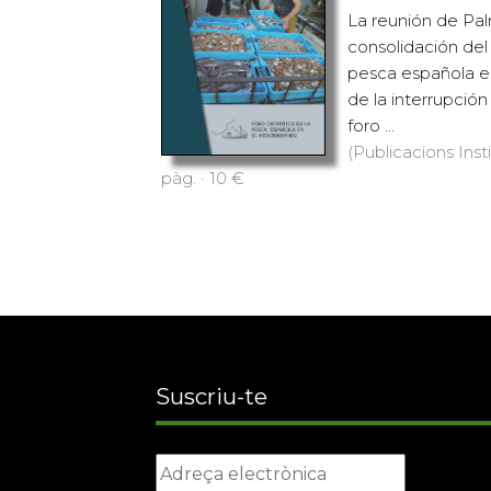
La reunión de Pal
consolidación del 
pesca española e
de la interrupción
foro ...
(Publicacions Inst
pàg. · 10 €
Suscriu-te