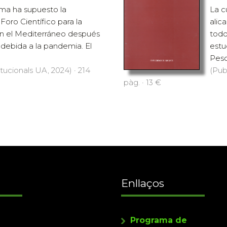
ma ha supuesto la
La c
Foro Científico para la
alic
n el Mediterráneo después
todo
 debida a la pandemia. El
estu
Pesca
itucionals UA, 2024) · 214
(Pub
pàg. · 13 €
Enllaços
Programa de