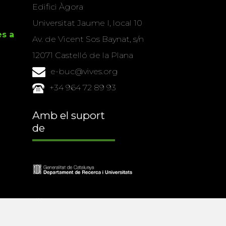
Edifici Àgora
Universitat Jaume I, local 10
es a
Av. de Vicent Sos Baynat, s/n
12071 Castelló de la Plana
e-buc@vives.org
+34 964 72 89 93
Amb el suport
de