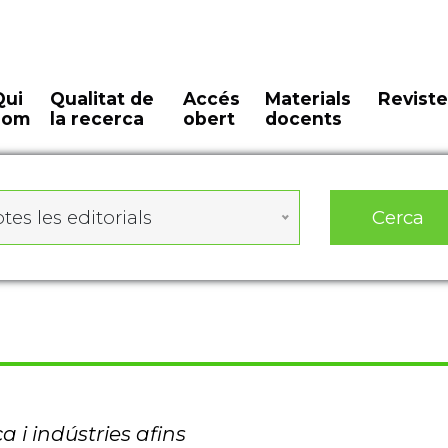
Qui
Qualitat de
Accés
Materials
Reviste
som
la recerca
obert
docents
Cerca
tes les editorials
a i indústries afins