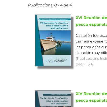
Publicacions: 0 - 4 de 4
XVI Reunión del
pesca española
Castellón fue esc
primera experienc
las pesquerías qu
situación muy difíci
(Publicacions Inst
pàg. · 15 €
XIV Reunión del
pesca española