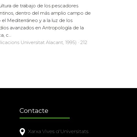
ultura de trabajo de los pescadores
antinos, dentro del más amplio campo de
 el Mediterráneo y a la luz de los
dios avanzados en Antropología de la
, c...
licacions Universitat Alacant, 1995) · 212
Contacte
Xarxa Vives d'Universitats