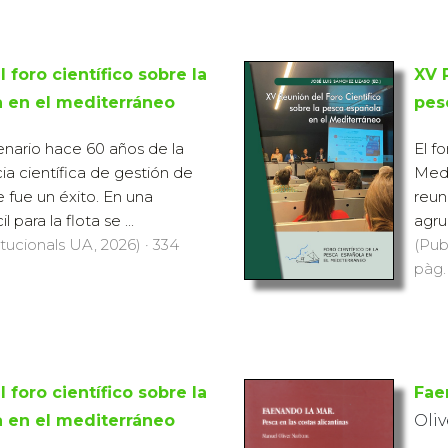
 foro científico sobre la
XV 
 en el mediterráneo
pes
enario hace 60 años de la
El f
ia científica de gestión de
Medi
e fue un éxito. En una
reun
l para la flota se ...
agrup
itucionals UA, 2026) · 334
(Pub
pàg.
 foro científico sobre la
Fae
 en el mediterráneo
Oli