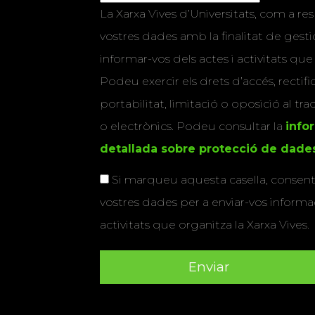
La Xarxa Vives d’Universitats, com a res
vostres dades amb la finalitat de gestio
informar-vos dels actes i activitats que
Podeu exercir els drets d’accés, rectifi
portabilitat, limitació o oposició al tr
o electrònics. Podeu consultar la
info
detallada sobre protecció de dade
Si marqueu aquesta casella, consenti
vostres dades per a enviar-vos informac
activitats que organitza la Xarxa Vives.