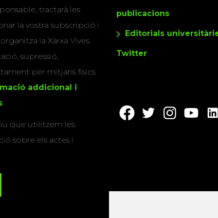
ponsable, tractarà les
publicacions
nar la vostra subscripció i
Editorials universitàri
 organitza la Xarxa Vives.
Twitter
cació, supressió,
actament per mitjans físics
rmació addicional i
s
.
u que utilitzem les
ió sobre els actes i