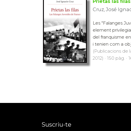
Prietas las filas
Cruz, José Igna
Les "Falanges Juv
element privilegia
del franquisme en
i tenien com a obje
(Publicacions de l
2012) · 150 pàg. · 
Suscriu-te