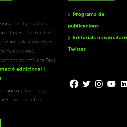
Programa de
ponsable, tractarà les
publicacions
nar la vostra subscripció i
Editorials universitàri
 organitza la Xarxa Vives.
Twitter
cació, supressió,
actament per mitjans físics
rmació addicional i
s
.
u que utilitzem les
ió sobre els actes i