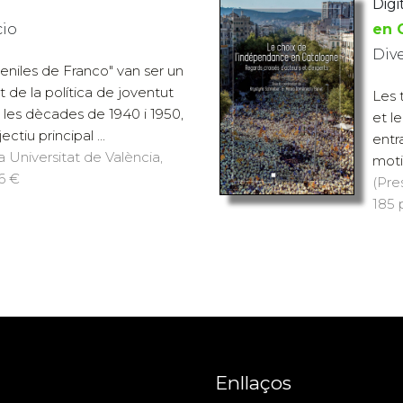
Digi
cio
en 
Div
eniles de Franco" van ser un
t de la política de joventut
Les 
 les dècades de 1940 i 1950,
et l
ctiu principal ...
entr
a Universitat de València,
moti
16 €
(Pre
185 p
Enllaços