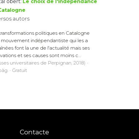
tal obert:
Le choix de l'indépendance
Catalogne
ersos autors
transformations politiques en Catalogne
e mouvement indépendantiste qui les a
aînées font la une de l'actualité mais ses
vations et ses causes sont moins c...
sses universitaires de Perpignan, 2018) ·
àg. · Gratuït
Contacte