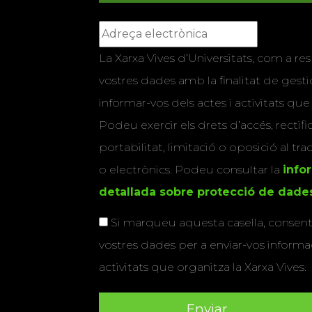
La Xarxa Vives d’Universitats, com a res
vostres dades amb la finalitat de gestio
informar-vos dels actes i activitats que
Podeu exercir els drets d’accés, rectifi
portabilitat, limitació o oposició al tr
o electrònics. Podeu consultar la
info
detallada sobre protecció de dade
Si marqueu aquesta casella, consenti
vostres dades per a enviar-vos informac
activitats que organitza la Xarxa Vives.