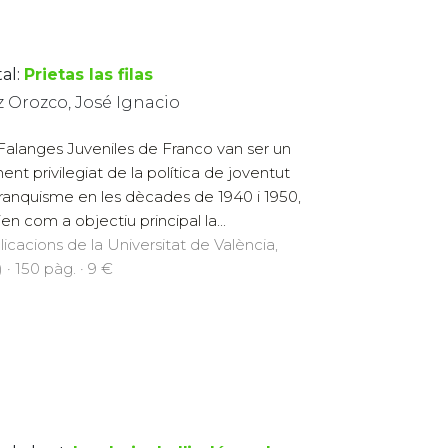
al:
Prietas las filas
z Orozco, José Ignacio
Falanges Juveniles de Franco van ser un
ent privilegiat de la política de joventut
franquisme en les dècades de 1940 i 1950,
ien com a objectiu principal la...
licacions de la Universitat de València,
 · 150 pàg. · 9 €