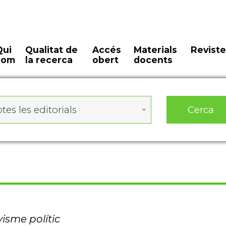
Qui
Qualitat de
Accés
Materials
Reviste
som
la recerca
obert
docents
Cerca
tes les editorials
visme polític