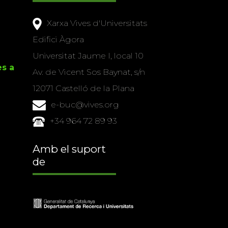
Xarxa Vives d'Universitats
Edifici Àgora
Universitat Jaume I, local 10
es a
Av. de Vicent Sos Baynat, s/n
12071 Castelló de la Plana
e-buc@vives.org
+34 964 72 89 93
Amb el suport
de