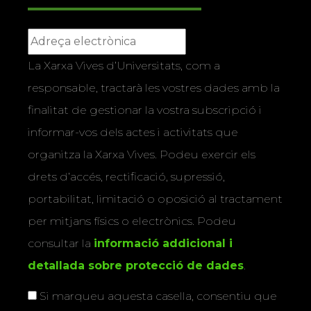
La Xarxa Vives d’Universitats, com a
responsable, tractarà les vostres dades amb la
finalitat de gestionar la vostra subscripció i
informar-vos dels actes i activitats que
organitza la Xarxa Vives. Podeu exercir els
drets d’accés, rectificació, supressió,
portabilitat, limitació o oposició al tractament
per mitjans físics o electrònics. Podeu
consultar la
informació addicional i
detallada sobre protecció de dades
.
Si marqueu aquesta casella, consentiu que