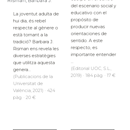
Risman, Barbara J.
del escenario social y
educativo con el
La joventut adulta de
propósito de
hui dia, és rebel
producir nuevas
respecte al gènere o
orientaciones de
està tornant a la
sentido. A este
tradició? Barbara J.
respecto, es
Risman ens revela les
importante entender
diverses estratègies
...
que utilitza aquesta
(Editorial UOC, S.L.,
genera...
2019) · 184 pàg. · 17 €
(Publicacions de la
Universitat de
València, 2021) · 424
pàg. · 20 €