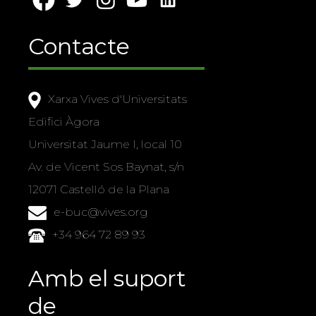
Contacte
Xarxa Vives d'Universitats
Edifici Àgora
Universitat Jaume I, local 10
Av. de Vicent Sos Baynat, s/n
12071 Castelló de la Plana
e-buc@vives.org
+34 964 72 89 93
Amb el suport
de