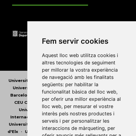
Fem servir cookies
Aquest lloc web utilitza cookies i
altres tecnologies de seguiment
per millorar la vostra experiència
de navegació amb les finalitats
Universitat Abat Oliba CEU
•
Universitat d'Alacant
•
següents:
per habilitar la
Universitat d'Andorra
•
Universitat Autònoma de
funcionalitat bàsica del lloc web
,
Barcelona
•
Universitat de Barcelona
•
Universitat
per oferir una millor experiència al
CEU Cardenal Herrera
•
Universitat de Girona
•
lloc web
,
per mesurar el vostre
Universitat de les Illes Balears
•
Universitat
interès pels nostres productes i
Internacional de Catalunya
•
Universitat Jaume I
•
serveis i per personalitzar les
Universitat de Lleida
•
Universitat Miguel Hernández
interaccions de màrqueting
,
per
d'Elx
•
Universitat Oberta de Catalunya
•
Universitat
oferir anuncis més rellevants per a