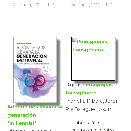
València, 2021) · 11 €
València, 2021) · 11 €
Digital:
Pedagogías
transgénero
Planella Ribera, Jordi;
Adónde nos llevará la
Pié Balaguer, Asun
generación
El libro sitúa el
"millennial"
cuerpo en el centro