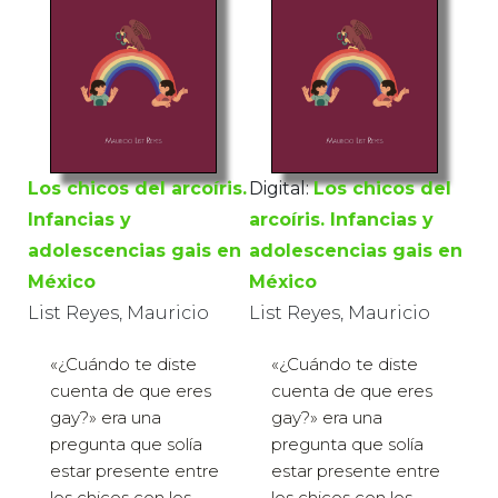
Los chicos del arcoíris.
Digital:
Los chicos del
Infancias y
arcoíris. Infancias y
adolescencias gais en
adolescencias gais en
México
México
List Reyes, Mauricio
List Reyes, Mauricio
«¿Cuándo te diste
«¿Cuándo te diste
cuenta de que eres
cuenta de que eres
gay?» era una
gay?» era una
pregunta que solía
pregunta que solía
estar presente entre
estar presente entre
los chicos con los
los chicos con los