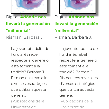
Digital:
Adónde nos
Digital:
Adónde nos
llevará la generación
llevará la generación
"millennial"
"millennial"
Risman, Barbara J.
Risman, Barbara J.
La joventut adulta de
La joventut adulta de
hui dia, és rebel
hui dia, és rebel
respecte al gènere o
respecte al gènere o
està tornant a la
està tornant a la
tradició? Barbara J.
tradició? Barbara J.
Risman ens revela les
Risman ens revela les
diverses estratègies
diverses estratègies
que utilitza aquesta
que utilitza aquesta
genera...
genera...
(Publicacions de la
(Publicacions de la
Universitat de
Universitat de