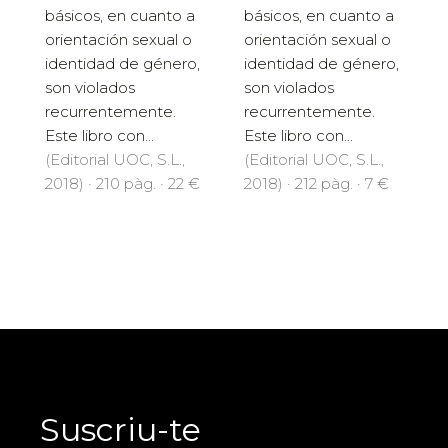
básicos, en cuanto a
básicos, en cuanto a
orientación sexual o
orientación sexual o
identidad de género,
identidad de género,
son violados
son violados
recurrentemente.
recurrentemente.
Este libro con...
Este libro con...
(Editorial UOC, S.L.,
(Editorial UOC, S.L.,
2018) · 210 pàg. · 22 €
2018) · 212 pàg. · 7 €
Suscriu-te