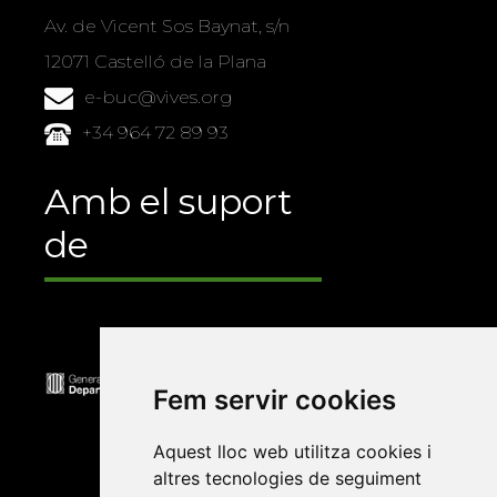
Av. de Vicent Sos Baynat, s/n
12071 Castelló de la Plana
e-buc@vives.org
+34 964 72 89 93
Amb el suport
de
Fem servir cookies
Aquest lloc web utilitza cookies i
altres tecnologies de seguiment