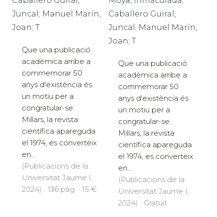
Caballero Guiral,
Moya, Inmaculada;
Juncal; Manuel Marín,
Caballero Guiral,
Joan; T
Juncal; Manuel Marín,
Joan; T
Que una publicació
acadèmica arribe a
Que una publicació
commemorar 50
acadèmica arribe a
anys d'existència és
commemorar 50
un motiu per a
anys d'existència és
congratular-se.
un motiu per a
Millars, la revista
congratular-se.
científica apareguda
Millars, la revista
el 1974, es converteix
científica apareguda
en...
el 1974, es converteix
(Publicacions de la
en...
Universitat Jaume I,
(Publicacions de la
2024) · 136 pàg. · 15 €
Universitat Jaume I,
2024) · Gratuït