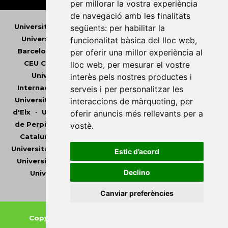
per millorar la vostra experiència
de navegació amb les finalitats
Universitat Abat Oliba CEU
•
Universitat d'Alacant
•
següents:
per habilitar la
Universitat d'Andorra
•
Universitat Autònoma de
funcionalitat bàsica del lloc web
,
Barcelona
•
Universitat de Barcelona
•
Universitat
per oferir una millor experiència al
CEU Cardenal Herrera
•
Universitat de Girona
•
lloc web
,
per mesurar el vostre
Universitat de les Illes Balears
•
Universitat
interès pels nostres productes i
Internacional de Catalunya
•
Universitat Jaume I
•
serveis i per personalitzar les
Universitat de Lleida
•
Universitat Miguel Hernández
interaccions de màrqueting
,
per
d'Elx
•
Universitat Oberta de Catalunya
•
Universitat
oferir anuncis més rellevants per a
de Perpinyà Via Domitia
•
Universitat Politècnica de
vostè
.
Catalunya
•
Universitat Politècnica de València
•
Universitat Pompeu Fabra
•
Universitat Ramon Llull
•
Estic d’acord
Universitat Rovira i Virgili
•
Universitat de Sàsser
•
Declino
Universitat de València
•
Universitat de Vic -
Universitat Central de Catalunya
Canviar preferències
Copyright © 2026
-
Xarxa Vives d'Universitats