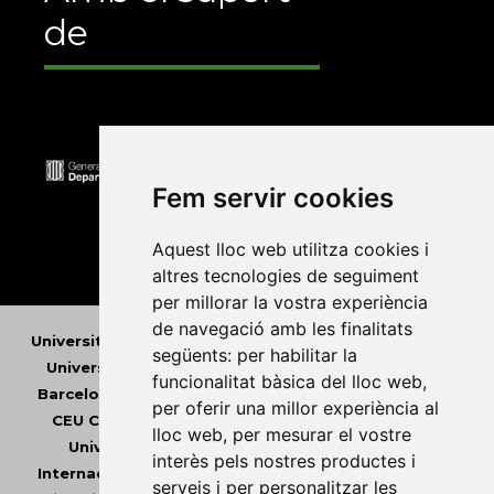
de
Fem servir cookies
Aquest lloc web utilitza cookies i
altres tecnologies de seguiment
per millorar la vostra experiència
de navegació amb les finalitats
Universitat Abat Oliba CEU
•
Universitat d'Alacant
•
següents:
per habilitar la
Universitat d'Andorra
•
Universitat Autònoma de
funcionalitat bàsica del lloc web
,
Barcelona
•
Universitat de Barcelona
•
Universitat
per oferir una millor experiència al
CEU Cardenal Herrera
•
Universitat de Girona
•
lloc web
,
per mesurar el vostre
Universitat de les Illes Balears
•
Universitat
interès pels nostres productes i
Internacional de Catalunya
•
Universitat Jaume I
•
serveis i per personalitzar les