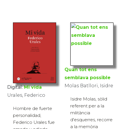
Quan tot ens
semblava possible
Molas Batllori, Isidre
Digital:
Mi vida
Urales, Federico
Isidre Molas, sòlid
referent per a la
Hombre de fuerte
militància
personalidad,
d'esquerres, recorre
Federico Urales fue
a la memòria