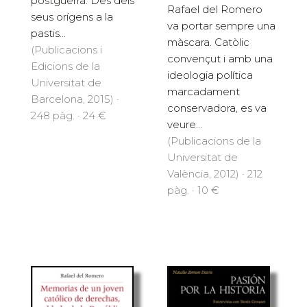
postguerra. Des dels
Rafael del Romero
seus orígens a la
va portar sempre una
pastis...
màscara. Catòlic
(Publicacions i
convençut i amb una
Edicions de la
ideologia política
Universitat de
marcadament
Barcelona, 2015) ·
conservadora, es va
248 pàg. · 24 €
veure...
(Publicacions de la
Universitat de
València, 2012) · 212
pàg. · 10 €