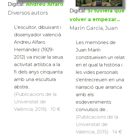
Digital:
Andreu Alfaro
Digital:
Si tuviera que
Diversos autors
volver a empezar...
L'escultor, dibuixant i
Marín García, Juan
dissenyador valencià
Andreu Alfaro
Les memòries de
Hernández (1929-
Juan Marín
2012) va iniciar la seua
constitueixen un relat
activitat artística a la
en el qual la història i
fi dels anys cinquanta
les vides personals
amb una escultura
s'entrecreuen en una
abstra...
narració que arranca
(Publicacions de la
amb els
Universitat de
esdeveniments
València, 2016) · 10 €
convulsos de...
(Publicacions de la
Universitat de
València, 2015) · 14 €