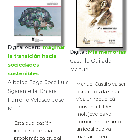
Digital obert:
Imaginar
Digital:
Mis memorias
la transición hacia
Castillo Quijada,
sociedades
Manuel
sostenibles
Albelda Raga, José Luis;
Manuel Castillo va ser
Sgaramella, Chiara;
durant tota la seua
vida un republicà
Parreño Velasco, José
convençut. Des de
María
molt jove es va
comprometre amb
Esta publicación
un ideal que va
incide sobre una
marcar la seua
problemática crucial