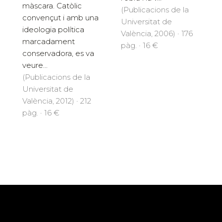
màscara. Catòlic
(Publicacions de la
convençut i amb una
Universitat de
ideologia política
València, 2006) · 176
marcadament
pàg. · 16 €
conservadora, es va
veure...
(Publicacions de la
Universitat de
València, 2012) · 212
pàg. · 16 €