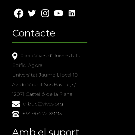
Contacte
Xarxa Vives d'Universitats
Edifici Àgora
Universitat Jaume I, local 10
Av. de Vicent Sos Baynat, s/n
12071 Castelló de la Plana
e-buc@vives.org
+34 964 72 89 93
Amb el suport