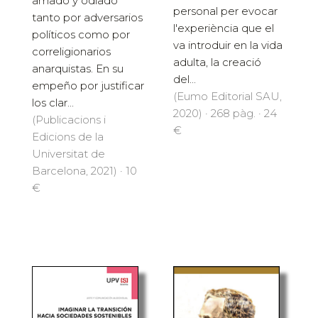
amado y odiado
personal per evocar
tanto por adversarios
l'experiència que el
políticos como por
va introduir en la vida
correligionarios
adulta, la creació
anarquistas. En su
del...
empeño por justificar
(Eumo Editorial SAU,
los clar...
2020) · 268 pàg. · 24
(Publicacions i
€
Edicions de la
Universitat de
Barcelona, 2021) · 10
€