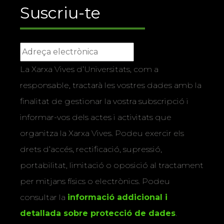
Suscriu-te
La Xarxa Vives d’Universitats, com a
responsable, tractarà les vostres dades amb la
finalitat de gestionar la vostra subscripció i
informar-vos dels actes i activitats que
organitza la Xarxa Vives. Podeu exercir els
drets d’accés, rectificació, supressió,
portabilitat, limitació o oposició al tractament
per mitjans físics o electrònics. Podeu
consultar la
informació addicional i
detallada sobre protecció de dades
.