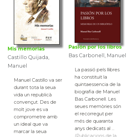
Pasión por los libros
Mis memorias
Bas Carbonell, Manuel
Castillo Quijada,
Manuel
La passió pels llibres
ha constituït la
Manuel Castillo va ser
quintaessencia de la
durant tota la seua
biografia de Manuel
vida un republicà
Bas Carbonell. Les
convençut. Des de
seues memòries són
molt jove es va
el recorregut per
comprometre amb
més de quaranta
un ideal que va
anys dedicats al ...
marcar la seua
(Publicacions de la