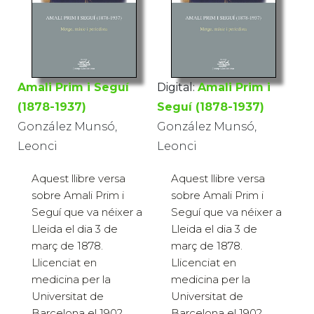
Amali Prim i Seguí
Digital:
Amali Prim i
(1878-1937)
Seguí (1878-1937)
González Munsó,
González Munsó,
Leonci
Leonci
Aquest llibre versa
Aquest llibre versa
sobre Amali Prim i
sobre Amali Prim i
Seguí que va néixer a
Seguí que va néixer a
Lleida el dia 3 de
Lleida el dia 3 de
març de 1878.
març de 1878.
Llicenciat en
Llicenciat en
medicina per la
medicina per la
Universitat de
Universitat de
Barcelona el 1902,
Barcelona el 1902,