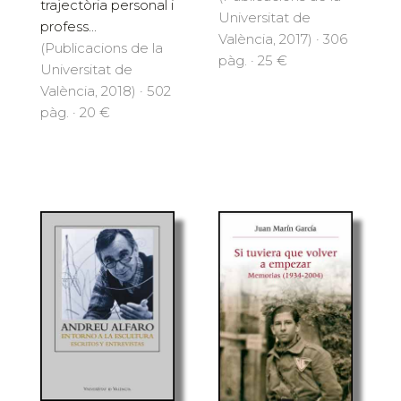
trajectòria personal i
Universitat de
profess...
València, 2017) · 306
(Publicacions de la
pàg. · 25 €
Universitat de
València, 2018) · 502
pàg. · 20 €