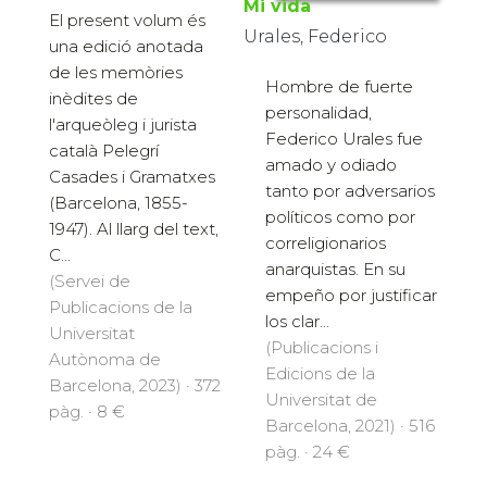
Mi vida
El present volum és
Urales, Federico
una edició anotada
de les memòries
Hombre de fuerte
inèdites de
personalidad,
l'arqueòleg i jurista
Federico Urales fue
català Pelegrí
amado y odiado
Casades i Gramatxes
tanto por adversarios
(Barcelona, 1855-
políticos como por
1947). Al llarg del text,
correligionarios
C...
anarquistas. En su
(Servei de
empeño por justificar
Publicacions de la
los clar...
Universitat
(Publicacions i
Autònoma de
Edicions de la
Barcelona, 2023) · 372
Universitat de
pàg. · 8 €
Barcelona, 2021) · 516
pàg. · 24 €