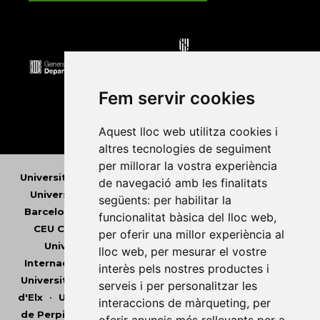
Fem servir cookies
Aquest lloc web utilitza cookies i
altres tecnologies de seguiment
per millorar la vostra experiència
Universitat Abat Oliba CEU
•
Universitat d'Alacant
•
de navegació amb les finalitats
Universitat d'Andorra
•
Universitat Autònoma de
següents:
per habilitar la
Barcelona
•
Universitat de Barcelona
•
Universitat
funcionalitat bàsica del lloc web
,
CEU Cardenal Herrera
•
Universitat de Girona
•
per oferir una millor experiència al
Universitat de les Illes Balears
•
Universitat
lloc web
,
per mesurar el vostre
Internacional de Catalunya
•
Universitat Jaume I
•
interès pels nostres productes i
Universitat de Lleida
•
Universitat Miguel Hernández
serveis i per personalitzar les
d'Elx
•
Universitat Oberta de Catalunya
•
Universitat
interaccions de màrqueting
,
per
de Perpinyà Via Domitia
•
Universitat Politècnica de