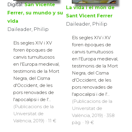
Digital:
San Vicente
La vida i el món de
Ferrer, su mundo y su
Sant Vicent Ferrer
vida
Daileader, Philip
Daileader, Philip
Els segles XIV i XV
Els segles XIV i XV
foren èpoques de
foren èpoques de
canvis tumultuosos
canvis tumultuosos
en l'Europa medieval,
en l'Europa medieval,
testimonis de la Mort
testimonis de la Mort
Negra, del Cisma
Negra, del Cisma
d'Occident, de les
d'Occident, de les
pors renovades de
pors renovades de
l'apocalipsi i de l'...
l'apocalipsi i de l'...
(Publicacions de la
(Publicacions de la
Universitat de
Universitat de
València, 2019) · 358
València, 2019) · 11 €
pàg. · 19 €