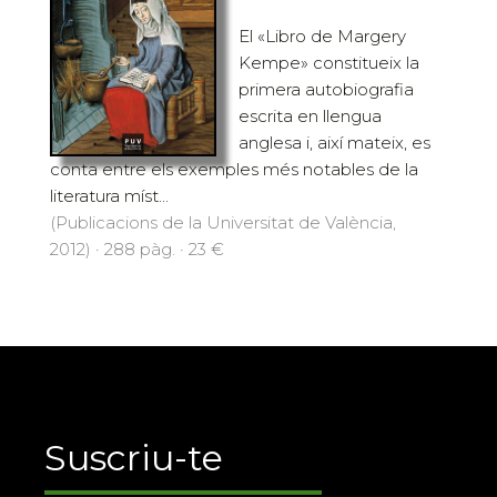
El «Libro de Margery
Kempe» constitueix la
primera autobiografia
escrita en llengua
anglesa i, així mateix, es
conta entre els exemples més notables de la
literatura míst...
(Publicacions de la Universitat de València,
2012) · 288 pàg. · 23 €
Suscriu-te