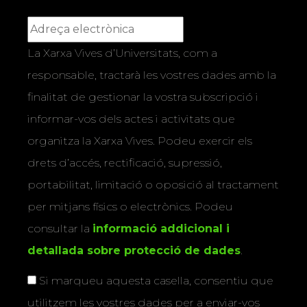
La Xarxa Vives d’Universitats, com a
responsable, tractarà les vostres dades amb la
finalitat de gestionar la vostra subscripció i
informar-vos dels actes i activitats que
organitza la Xarxa Vives. Podeu exercir els
drets d’accés, rectificació, supressió,
portabilitat, limitació o oposició al tractament
per mitjans físics o electrònics. Podeu
consultar la
informació addicional i
detallada sobre protecció de dades
.
Si marqueu aquesta casella, consentiu que
utilitzem les vostres dades per a enviar-vos