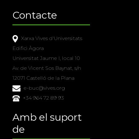
Contacte
Xarxa Vives d'Universitats
Edifici Àgora
Universitat Jaume I, local 10
Av. de Vicent Sos Baynat, s/n
12071 Castelló de la Plana
e-buc@vives.org
+34 964 72 89 93
Amb el suport
de