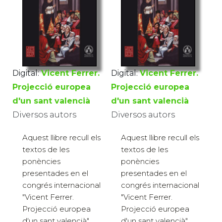
Digital:
Vicent Ferrer.
Digital:
Vicent Ferrer.
Projecció europea
Projecció europea
d'un sant valencià
d'un sant valencià
Diversos autors
Diversos autors
Aquest llibre recull els
Aquest llibre recull els
textos de les
textos de les
ponències
ponències
presentades en el
presentades en el
congrés internacional
congrés internacional
"Vicent Ferrer.
"Vicent Ferrer.
Projecció europea
Projecció europea
d'un sant valencià",
d'un sant valencià",