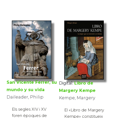
San Vicente Ferrer, su
Digital:
Libro de
mundo y su vida
Margery Kempe
Daileader, Philip
Kempe, Margery
Els segles XIV i XV
El «Libro de Margery
foren èpoques de
Kempe» constitueix