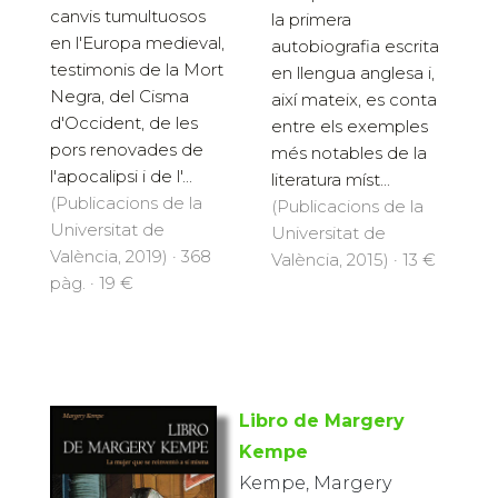
canvis tumultuosos
la primera
en l'Europa medieval,
autobiografia escrita
testimonis de la Mort
en llengua anglesa i,
Negra, del Cisma
així mateix, es conta
d'Occident, de les
entre els exemples
pors renovades de
més notables de la
l'apocalipsi i de l'...
literatura míst...
(Publicacions de la
(Publicacions de la
Universitat de
Universitat de
València, 2019) · 368
València, 2015) · 13 €
pàg. · 19 €
Libro de Margery
Kempe
Kempe, Margery