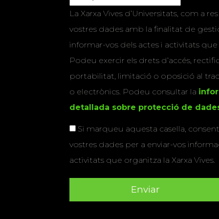
La Xarxa Vives d’Universitats, com a res
vostres dades amb la finalitat de gestio
informar-vos dels actes i activitats que
Podeu exercir els drets d’accés, rectifi
portabilitat, limitació o oposició al tr
o electrònics. Podeu consultar la
info
detallada sobre protecció de dade
Si marqueu aquesta casella, consenti
vostres dades per a enviar-vos informac
activitats que organitza la Xarxa Vives.