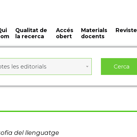
Qui
Qualitat de
Accés
Materials
Reviste
som
la recerca
obert
docents
Cerca
tes les editorials
sofia del llenguatge