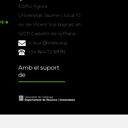
Edifici Àgora
Universitat Jaume I, local 10
es a
Av. de Vicent Sos Baynat, s/n
12071 Castelló de la Plana
e-buc@vives.org
+34 964 72 89 93
Amb el suport
de