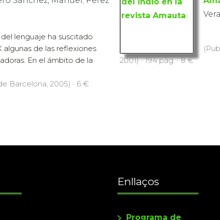
ero Sánchez, Manuel; Pérez
Ama
Vera
 del lenguaje ha suscitado
X algunas de las reflexiones
(Pub
adoras. En el ámbito de la
2001) · 194 pàg. · 8 €
 de Barcelona, 2005) · 6 €
Enllaços
Programa de