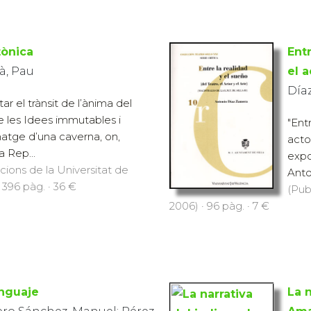
tònica
Entr
à, Pau
el a
Día
ar el trànsit de l’ànima del
e les Idees immutables i
"Entr
atge d’una caverna, on,
actor
a Rep...
expo
icions de la Universitat de
Anto
 396 pàg. · 36 €
(Pub
2006) · 96 pàg. · 7 €
enguaje
La n