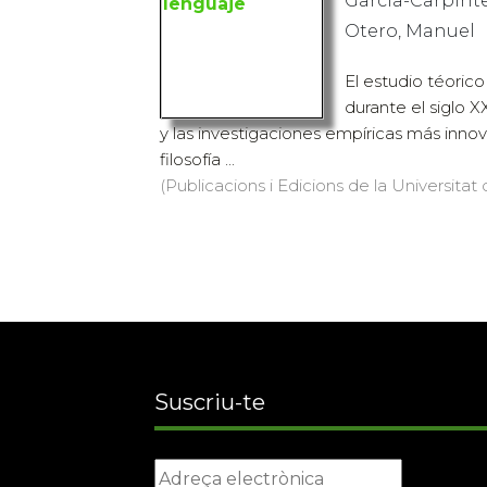
Garcia-Carpint
Otero, Manuel
El estudio téorico
durante el siglo X
y las investigaciones empíricas más innov
filosofía ...
(Publicacions i Edicions de la Universitat
Suscriu-te