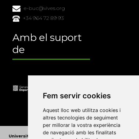
e-buc@vives.org
+34 964 72 89 93
Amb el suport
de
Fem servir cookies
Aquest lloc web utilitza cookies i
altres tecnologies de seguiment
per millorar la vostra experiència
de navegació amb les finalitats
Universitat Abat Oliba CEU
•
Universitat d'Alacant
•