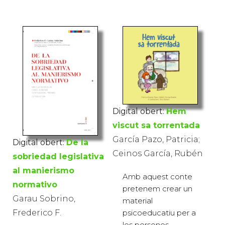
Digital obert:
Hem
viscut sa torrentada
García Pazo, Patricia;
Digital obert:
De la
Ceinos García, Rubén
sobriedad legislativa
al manierismo
Amb aquest conte
normativo
pretenem crear un
Garau Sobrino,
material
Frederico F.
psicoeducatiu per a
les persones,