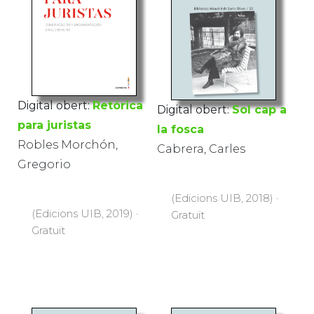
Digital obert:
Retórica
Digital obert:
Sol cap a
para juristas
la fosca
Robles Morchón,
Cabrera, Carles
Gregorio
(Edicions UIB, 2018) ·
(Edicions UIB, 2019) ·
Gratuït
Gratuït