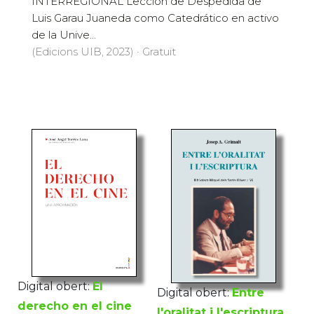
INTERREGIONAL Lección de Despedida de
Luis Garau Juaneda como Catedrático en activo
de la Unive...
(Edicions UIB, 2023) · Gratuït
Digital obert:
El
Digital obert:
Entre
derecho en el cine
l'oralitat i l'escriptura