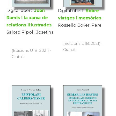
Digital obert:
Joan
Digital obert:
Sobre
Ramis i la xarxa de
viatges i memòries
relations il·lustrades
Rosselló Bover, Pere
Salord Ripoll, Josefina
(Edicions UIB, 2021) ·
Gratuït
(Edicions UIB, 2021) ·
Gratuït