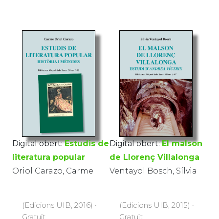
Digital obert:
Estudis de
Digital obert:
El malson
literatura popular
de Llorenç Villalonga
Oriol Carazo, Carme
Ventayol Bosch, Sílvia
(Edicions UIB, 2016) ·
(Edicions UIB, 2015) ·
Gratuït
Gratuït