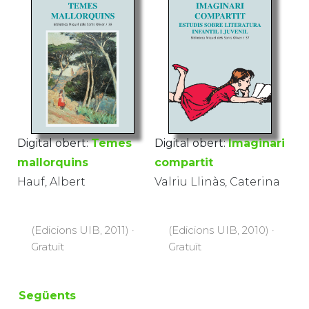
Digital obert:
Temes
Digital obert:
Imaginari
mallorquins
compartit
Hauf, Albert
Valriu Llinàs, Caterina
(Edicions UIB, 2011) ·
(Edicions UIB, 2010) ·
Gratuït
Gratuït
Següents