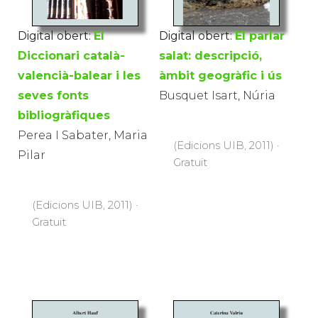
Digital obert:
El parlar
Digital obert:
El
salat: descripció,
Diccionari català-
àmbit geogràfic i ús
valencià-balear i les
Busquet Isart, Núria
seves fonts
bibliogràfiques
Perea I Sabater, Maria
(Edicions UIB, 2011) ·
Pilar
Gratuït
(Edicions UIB, 2011) ·
Gratuït