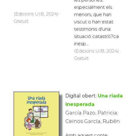
especialment els
(Edicions UIB, 2024) ·
menors, que han
Gratuït
viscut o han estat
testimonis d'una
situació catastrò?ca
inesp...
(Edicions UIB, 2024) ·
Gratuït
Digital obert:
Una riada
inesperada
García Pazo, Patricia;
Ceinos García, Rubén
Amb aquest conte