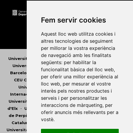
Fem servir cookies
Aquest lloc web utilitza cookies i
altres tecnologies de seguiment
per millorar la vostra experiència
de navegació amb les finalitats
Universitat Abat Oliba CEU
•
Universitat d'Alacant
•
següents:
per habilitar la
Universitat d'Andorra
•
Universitat Autònoma de
funcionalitat bàsica del lloc web
,
Barcelona
•
Universitat de Barcelona
•
Universitat
per oferir una millor experiència al
CEU Cardenal Herrera
•
Universitat de Girona
•
lloc web
,
per mesurar el vostre
Universitat de les Illes Balears
•
Universitat
interès pels nostres productes i
Internacional de Catalunya
•
Universitat Jaume I
•
serveis i per personalitzar les
Universitat de Lleida
•
Universitat Miguel Hernández
interaccions de màrqueting
,
per
d'Elx
•
Universitat Oberta de Catalunya
•
Universitat
oferir anuncis més rellevants per a
de Perpinyà Via Domitia
•
Universitat Politècnica de
vostè
.
Catalunya
•
Universitat Politècnica de València
•
Universitat Pompeu Fabra
•
Universitat Ramon Llull
•