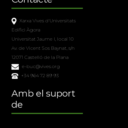
Xarxa Vives d'Universitats
Edifici Àgora
Universitat Jaume I, local 10
Av. de Vicent Sos Baynat, s/n
12071 Castelló de la Plana
e-buc@vives.org
+34 964 72 89 93
Amb el suport
de