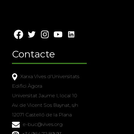
Contacte
Xarxa Vives d'Universitats
Edifici Àgora
Universitat Jaume I, local 10
Av. de Vicent Sos Baynat, s/n
12071 Castelló de la Plana
e-buc@vives.org
+34 964 72 89 93