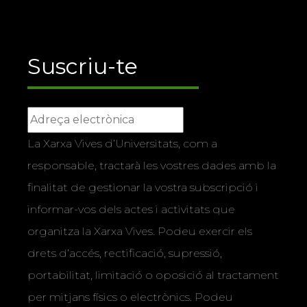
Suscriu-te
La Xarxa Vives d’Universitats, com a
responsable, tractarà les vostres dades amb la
finalitat de gestionar la vostra subscripció i
informar-vos dels actes i activitats que
organitza la Xarxa Vives. Podeu exercir els
drets d’accés, rectificació, supressió,
portabilitat, limitació o oposició al tractament
per mitjans físics o electrònics. Podeu