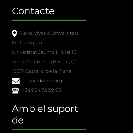
Contacte
Xarxa Vives d'Universitats
Edifici Àgora
Universitat Jaume I, local 10
Av. de Vicent Sos Baynat, s/n
12071 Castelló de la Plana
e-buc@vives.org
+34 964 72 89 93
Amb el suport
de