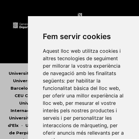
Fem servir cookies
Aquest lloc web utilitza cookies i
altres tecnologies de seguiment
per millorar la vostra experiència
de navegació amb les finalitats
Universitat Abat Oliba CEU
•
Universitat d'Alacant
•
següents:
per habilitar la
Universitat d'Andorra
•
Universitat Autònoma de
funcionalitat bàsica del lloc web
,
Barcelona
•
Universitat de Barcelona
•
Universitat
per oferir una millor experiència al
CEU Cardenal Herrera
•
Universitat de Girona
•
lloc web
,
per mesurar el vostre
Universitat de les Illes Balears
•
Universitat
interès pels nostres productes i
Internacional de Catalunya
•
Universitat Jaume I
•
serveis i per personalitzar les
Universitat de Lleida
•
Universitat Miguel Hernández
interaccions de màrqueting
,
per
d'Elx
•
Universitat Oberta de Catalunya
•
Universitat
oferir anuncis més rellevants per a
de Perpinyà Via Domitia
•
Universitat Politècnica de