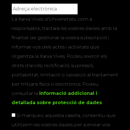
La Xarxa Vives d’Universitats, com a
responsable, tractarà les vostres dades amb la
finalitat de gestionar la vostra subscripció i
informar-vos dels actes i activitats que
organitza la Xarxa Vives. Podeu exercir els
drets d’accés, rectificació, supressió,
portabilitat, limitació o oposició al tractament
per mitjans físics o electrònics. Podeu
consultar la
informació addicional i
detallada sobre protecció de dades
.
Si marqueu aquesta casella, consentiu que
utilitzem les vostres dades per a enviar-vos