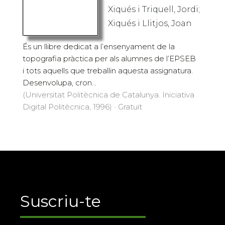
Xiqués i Triquell, Jordi;
Xiqués i Llitjos, Joan
És un llibre dedicat a l’ensenyament de la
topografia pràctica per als alumnes de l’EPSEB
i tots aquells que treballin aquesta assignatura.
Desenvolupa, cron...
(Universitat Politècnica de Catalunya. Iniciativa
Digital Politècnica, 1996) · Gratuït
Suscriu-te