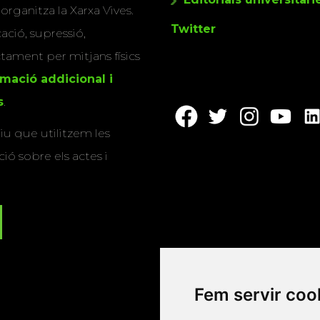
 organitza la Xarxa Vives.
Twitter
cació, supressió,
actament per mitjans físics
rmació addicional i
s
.
u que utilitzem les
ió sobre els actes i
Fem servir coo