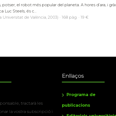
 potser, el robot més popular del planeta. A hores d’ara, i gràc
a Luc Steels, és c...
a Universitat de València, 2003) · 168 pàg. · 19 €
Enllaços
Programa de
ponsable, tractarà les
publicacions
nar la vostra subscripció i
Editorials universitàri