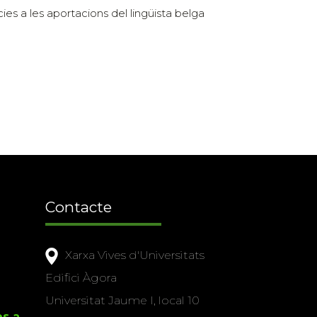
ies a les aportacions del lingüista belga
Contacte
Xarxa Vives d'Universitats
Edifici Àgora
Universitat Jaume I, local 10
es a