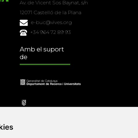
Av. de Vicent Sos Baynat, s/n
12071 Castelló de la Plana
e-buc@vives.org
+34 964 72 89 93
Amb el suport
de
kies