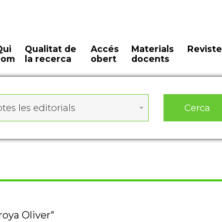
Qui
Qualitat de
Accés
Materials
Reviste
som
la recerca
obert
docents
Cerca
tes les editorials
roya Oliver"