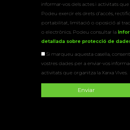
informar-vos dels actes i activitats que
Podeu exercir els drets d’accés, rectifi
portabilitat, limitació o oposició al tr
o electrònics. Podeu consultar la
info
detallada sobre protecció de dade
Si marqueu aquesta casella, consenti
vostres dades per a enviar-vos informac
activitats que organitza la Xarxa Vives.