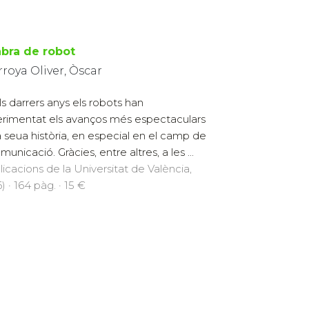
abra de robot
rroya Oliver, Òscar
ls darrers anys els robots han
rimentat els avanços més espectaculars
a seua història, en especial en el camp de
municació. Gràcies, entre altres, a les ...
licacions de la Universitat de València,
) · 164 pàg. · 15 €