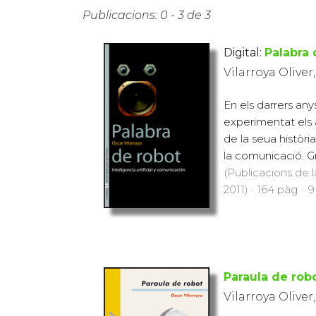
Publicacions: 0 - 3 de 3
Digital:
Palabra 
Vilarroya Oliver
En els darrers any
experimentat els
de la seua històri
la comunicació. Grà
(Publicacions de l
2011) · 164 pàg. · 
Paraula de rob
Vilarroya Oliver