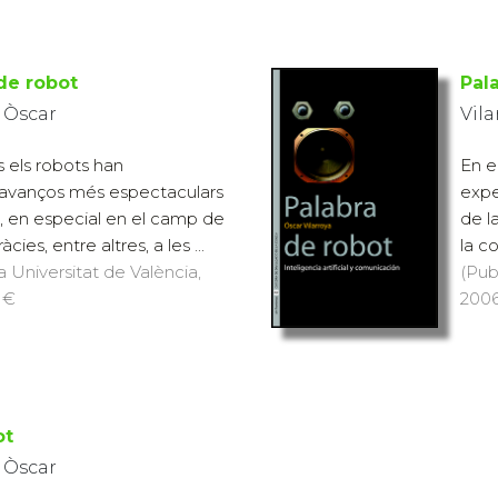
de robot
Pal
, Òscar
Vila
s els robots han
En e
 avanços més espectaculars
expe
a, en especial en el camp de
de l
cies, entre altres, a les ...
la co
a Universitat de València,
(Pub
9 €
2006
ot
, Òscar