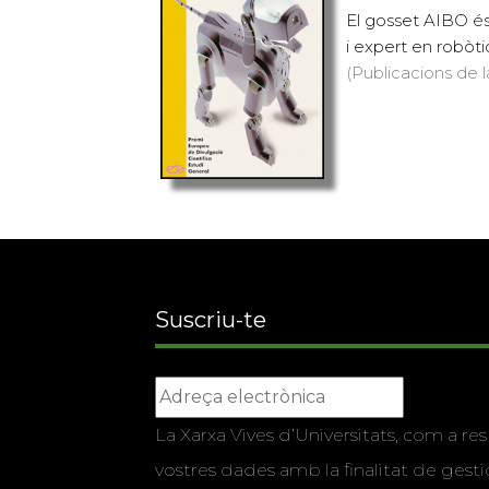
El gosset AIBO és,
i expert en robòtic
(Publicacions de l
Suscriu-te
La Xarxa Vives d’Universitats, com a res
vostres dades amb la finalitat de gestio