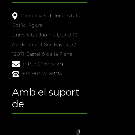
Xarxa Vives d'Universitats
Edifici Àgora
Universitat Jaume I, local 10
Av. de Vicent Sos Baynat, s/n
12071 Castelló de la Plana
e-buc@vives.org
+34 964 72 89 93
Amb el suport
de