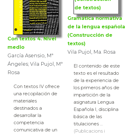
Gramática normativa
de la lengua española
(Construcción de
Con textos 4. Nivel
textos)
medio
Vila Pujol, Ma. Rosa
García Asensio, Mª
Ángeles; Vila Pujol, Mª
El contenido de este
Rosa
texto es el resultado
de la experiencia de
Con textos IV ofrece
los primeros años de
una recopilación de
impartición de la
materiales
asignatura Lengua
destinados a
Española I, disciplina
desarrollar la
básica de las
competencia
titulaciones ...
comunicativa de un
(Publicacions i