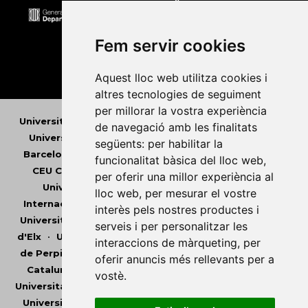
Fem servir cookies
Aquest lloc web utilitza cookies i
altres tecnologies de seguiment
per millorar la vostra experiència
Universitat Abat Oliba CEU
•
Universitat d'Alacant
•
de navegació amb les finalitats
Universitat d'Andorra
•
Universitat Autònoma de
següents:
per habilitar la
Barcelona
•
Universitat de Barcelona
•
Universitat
funcionalitat bàsica del lloc web
,
CEU Cardenal Herrera
•
Universitat de Girona
•
per oferir una millor experiència al
Universitat de les Illes Balears
•
Universitat
lloc web
,
per mesurar el vostre
Internacional de Catalunya
•
Universitat Jaume I
•
interès pels nostres productes i
Universitat de Lleida
•
Universitat Miguel Hernández
serveis i per personalitzar les
d'Elx
•
Universitat Oberta de Catalunya
•
Universitat
interaccions de màrqueting
,
per
de Perpinyà Via Domitia
•
Universitat Politècnica de
oferir anuncis més rellevants per a
Catalunya
•
Universitat Politècnica de València
•
vostè
.
Universitat Pompeu Fabra
•
Universitat Ramon Llull
•
Universitat Rovira i Virgili
•
Universitat de Sàsser
•