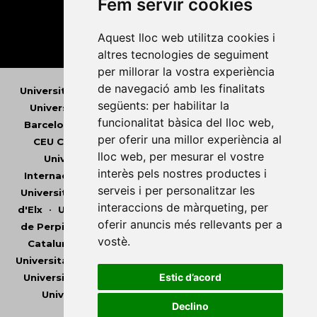
Fem servir cookies
Aquest lloc web utilitza cookies i
altres tecnologies de seguiment
per millorar la vostra experiència
de navegació amb les finalitats
Universitat Abat Oliba CEU
•
Universitat d'Alacant
•
següents:
per habilitar la
Universitat d'Andorra
•
Universitat Autònoma de
funcionalitat bàsica del lloc web
,
Barcelona
•
Universitat de Barcelona
•
Universitat
per oferir una millor experiència al
CEU Cardenal Herrera
•
Universitat de Girona
•
lloc web
,
per mesurar el vostre
Universitat de les Illes Balears
•
Universitat
interès pels nostres productes i
Internacional de Catalunya
•
Universitat Jaume I
•
serveis i per personalitzar les
Universitat de Lleida
•
Universitat Miguel Hernández
interaccions de màrqueting
,
per
d'Elx
•
Universitat Oberta de Catalunya
•
Universitat
oferir anuncis més rellevants per a
de Perpinyà Via Domitia
•
Universitat Politècnica de
vostè
.
Catalunya
•
Universitat Politècnica de València
•
Universitat Pompeu Fabra
•
Universitat Ramon Llull
•
Estic d’acord
Universitat Rovira i Virgili
•
Universitat de Sàsser
•
Universitat de València
•
Universitat de Vic -
Declino
Universitat Central de Catalunya