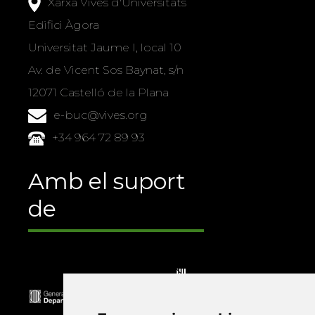
Xarxa Vives d'Universitats
Edifici Àgora
Universitat Jaume I, local 10
Av. de Vicent Sos Baynat, s/n
12071 Castelló de la Plana
e-buc@vives.org
+34 964 72 89 93
Amb el suport
de