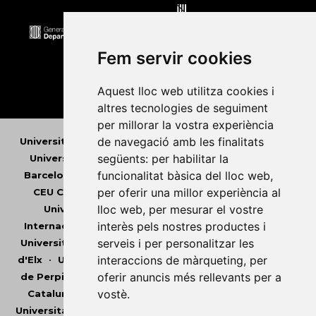
Fem servir cookies
Aquest lloc web utilitza cookies i
altres tecnologies de seguiment
per millorar la vostra experiència
de navegació amb les finalitats
Universitat Abat Oliba CEU
•
Universitat d'Alacant
•
següents:
per habilitar la
Universitat d'Andorra
•
Universitat Autònoma de
funcionalitat bàsica del lloc web
,
Barcelona
•
Universitat de Barcelona
•
Universitat
per oferir una millor experiència al
CEU Cardenal Herrera
•
Universitat de Girona
•
lloc web
,
per mesurar el vostre
Universitat de les Illes Balears
•
Universitat
interès pels nostres productes i
Internacional de Catalunya
•
Universitat Jaume I
•
serveis i per personalitzar les
Universitat de Lleida
•
Universitat Miguel Hernández
interaccions de màrqueting
,
per
d'Elx
•
Universitat Oberta de Catalunya
•
Universitat
oferir anuncis més rellevants per a
de Perpinyà Via Domitia
•
Universitat Politècnica de
vostè
.
Catalunya
•
Universitat Politècnica de València
•
Universitat Pompeu Fabra
•
Universitat Ramon Llull
•