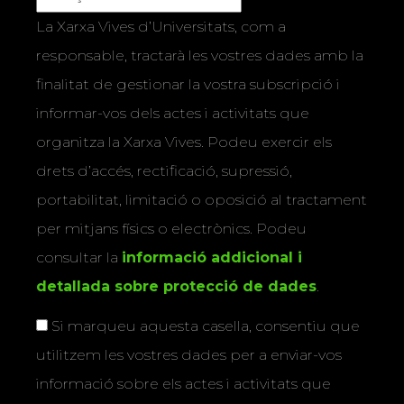
La Xarxa Vives d’Universitats, com a
responsable, tractarà les vostres dades amb la
finalitat de gestionar la vostra subscripció i
informar-vos dels actes i activitats que
organitza la Xarxa Vives. Podeu exercir els
drets d’accés, rectificació, supressió,
portabilitat, limitació o oposició al tractament
per mitjans físics o electrònics. Podeu
consultar la
informació addicional i
detallada sobre protecció de dades
.
Si marqueu aquesta casella, consentiu que
utilitzem les vostres dades per a enviar-vos
informació sobre els actes i activitats que