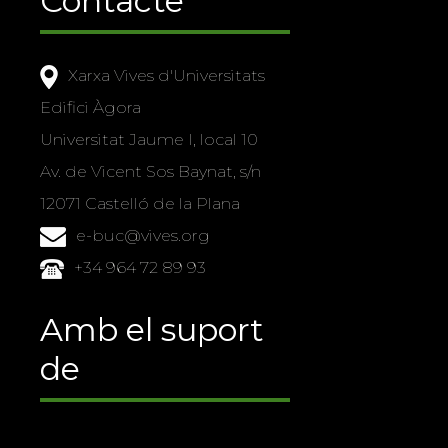
Contacte
Xarxa Vives d'Universitats
Edifici Àgora
Universitat Jaume I, local 10
Av. de Vicent Sos Baynat, s/n
12071 Castelló de la Plana
e-buc@vives.org
+34 964 72 89 93
Amb el suport
de