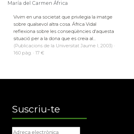
María del Carmen África
Vivim en una societat que privilegia la imatge
sobre qualsevol altra cosa. África Vidal
reflexiona sobre les conseqüències d'aquesta
situació per a la dona que es creia al...
(Publicacions de la Universitat Jaume I, 2003) ·
160 pàg. · 17 €
Suscriu-te