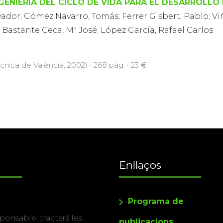
NGENIERÍA DEL CICLO DE VIDA PARA EL DESARROLL
vador; Gómez Navarro, Tomás; Ferrer Gisbert, Pablo; Vi
; Bastante Ceca, Mª José; López García, Rafael Carlos
ècnica de València, 2002) · 268 pàg. · 23 €
Enllaços
Programa de
ponsable, tractarà les
publicacions