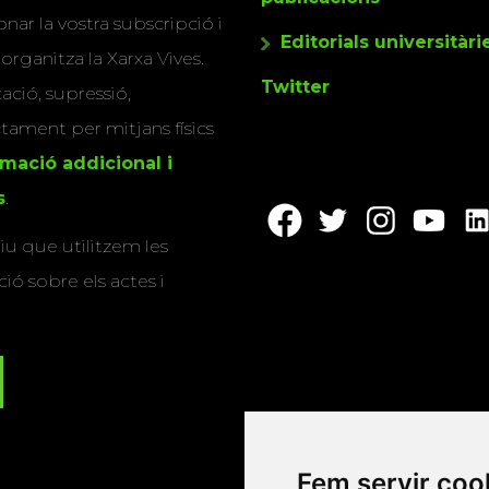
nar la vostra subscripció i
Editorials universitàri
 organitza la Xarxa Vives.
Twitter
cació, supressió,
actament per mitjans físics
rmació addicional i
s
.
u que utilitzem les
ió sobre els actes i
Fem servir coo