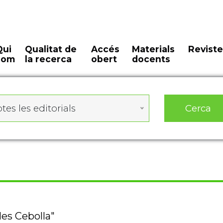
Qui
Qualitat de
Accés
Materials
Reviste
som
la recerca
obert
docents
Cerca
tes les editorials
les Cebolla"