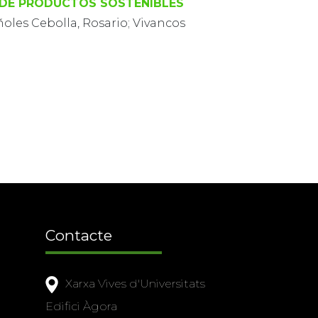
O DE PRODUCTOS SOSTENIBLES
ñoles Cebolla, Rosario; Vivancos
Contacte
Xarxa Vives d'Universitats
Edifici Àgora