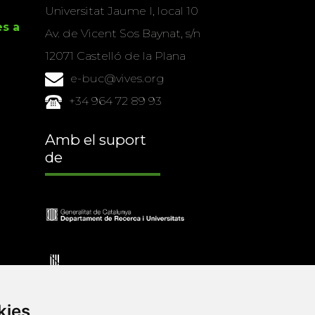
Universitat Jaume I, local 10
es a
Av. de Vicent Sos Baynat, s/n
12071 Castelló de la Plana
e-buc@vives.org
+34 964 72 89 93
Amb el suport
de
kies