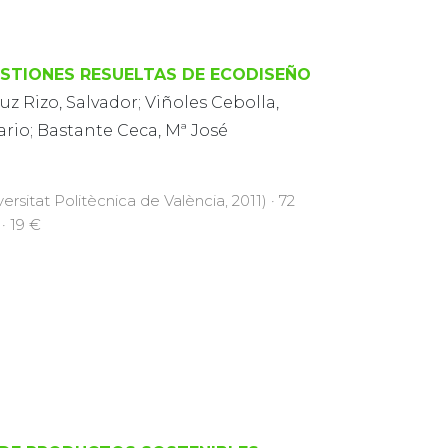
STIONES RESUELTAS DE ECODISEÑO
z Rizo, Salvador; Viñoles Cebolla,
rio; Bastante Ceca, Mª José
versitat Politècnica de València, 2011) · 72
 · 19 €