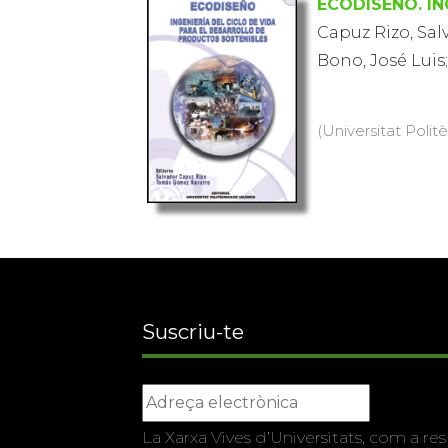
ECODISEÑO. I
Capuz Rizo, Sal
Bono, José Luis
(Universitat Polit
Suscriu-te
La Xarxa Vives d’Universitats, com a res