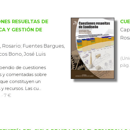
NES RESUELTAS DE
CUE
CA Y GESTIÓN DE
Capu
Rosa
, Rosario; Fuentes Bargues,
ncos Bono, José Luis
(Uni
pàg.
mpendio de cuestiones
as y comentadas sobre
 que constituyen un
y recursos. Las cu...
 · 7 €