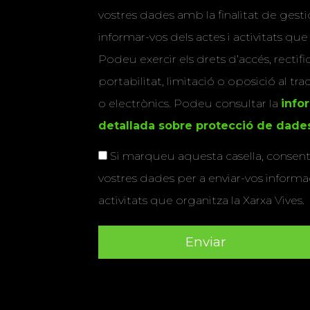
vostres dades amb la finalitat de gestio
informar-vos dels actes i activitats que
Podeu exercir els drets d’accés, rectifi
portabilitat, limitació o oposició al tr
o electrònics. Podeu consultar la
info
detallada sobre protecció de dade
Si marqueu aquesta casella, consenti
vostres dades per a enviar-vos informac
activitats que organitza la Xarxa Vives.