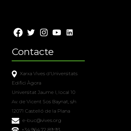
Contacte
Xarxa Vives d'Universitats
Edifici Àgora
Universitat Jaume I, local 10
Av. de Vicent Sos Baynat, s/n
12071 Castelló de la Plana
e-buc@vives.org
+34 964 72 89 93