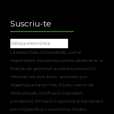
Suscriu-te
La Xarxa Vives d’Universitats, com a
responsable, tractarà les vostres dades amb la
finalitat de gestionar la vostra subscripció i
informar-vos dels actes i activitats que
organitza la Xarxa Vives. Podeu exercir els
drets d’accés, rectificació, supressió,
portabilitat, limitació o oposició al tractament
per mitjans físics o electrònics. Podeu