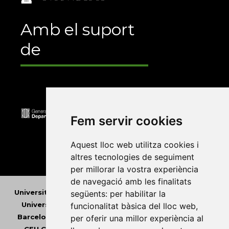
Amb el suport
de
Fem servir cookies
Aquest lloc web utilitza cookies i
altres tecnologies de seguiment
per millorar la vostra experiència
de navegació amb les finalitats
Universitat Abat Oliba CEU
•
Universitat d'Alacant
•
següents:
per habilitar la
Universitat d'Andorra
•
Universitat Autònoma de
funcionalitat bàsica del lloc web
,
Barcelona
•
Universitat de Barcelona
•
Universitat
per oferir una millor experiència al
CEU Cardenal Herrera
•
Universitat de Girona
•