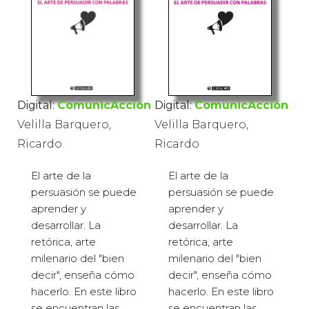
Digital:
ComunicAcción
Digital:
ComunicAcción
Velilla Barquero,
Velilla Barquero,
Ricardo
Ricardo
El arte de la
El arte de la
persuasión se puede
persuasión se puede
aprender y
aprender y
desarrollar. La
desarrollar. La
retórica, arte
retórica, arte
milenario del "bien
milenario del "bien
decir", enseña cómo
decir", enseña cómo
hacerlo. En este libro
hacerlo. En este libro
se encuentran las
se encuentran las