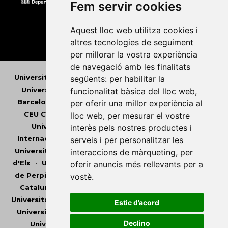
Fem servir cookies
Aquest lloc web utilitza cookies i
altres tecnologies de seguiment
per millorar la vostra experiència
de navegació amb les finalitats
Universitat Abat Oliba CEU
•
Universitat d'Alacant
•
següents:
per habilitar la
Universitat d'Andorra
•
Universitat Autònoma de
funcionalitat bàsica del lloc web
,
Barcelona
•
Universitat de Barcelona
•
Universitat
per oferir una millor experiència al
CEU Cardenal Herrera
•
Universitat de Girona
•
lloc web
,
per mesurar el vostre
Universitat de les Illes Balears
•
Universitat
interès pels nostres productes i
Internacional de Catalunya
•
Universitat Jaume I
•
serveis i per personalitzar les
Universitat de Lleida
•
Universitat Miguel Hernández
interaccions de màrqueting
,
per
d'Elx
•
Universitat Oberta de Catalunya
•
Universitat
oferir anuncis més rellevants per a
de Perpinyà Via Domitia
•
Universitat Politècnica de
vostè
.
Catalunya
•
Universitat Politècnica de València
•
Universitat Pompeu Fabra
•
Universitat Ramon Llull
•
Estic d’acord
Universitat Rovira i Virgili
•
Universitat de Sàsser
•
Declino
Universitat de València
•
Universitat de Vic -