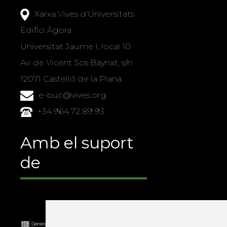
Xarxa Vives d'Universitats
Edifici Àgora
Universitat Jaume I, local 10
Av. de Vicent Sos Baynat, s/n
12071 Castelló de la Plana
e-buc@vives.org
+34 964 72 89 93
Amb el suport
de