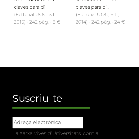
claves para di...
claves para di...
(Editorial UOC, S.L.,
(Editorial UOC, S.L.,
2014) · 242 pàg. · 24 €
2015) · 242 pàg. · 8 €
Suscriu-te
La Xarxa Vives d’Universitats, com a