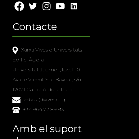
Contacte
Xarxa Vives d'Universitats
Edifici Àgora
Universitat Jaume I, local 10
Av. de Vicent Sos Baynat, s/n
12071 Castelló de la Plana
e-buc@vives.org
+34 964 72 89 93
Amb el suport