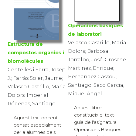
Operacions bàsiques
de laboratori
Velasco Castrillo, Maria
Estructura de
Dolors; Barbosa
compostos orgànics i
Torralbo, José; Grosche
biomolècules
Martinez, Enrique;
Centelles i Serra, Josep
Hernandez Cassou,
J.; Farràs Soler, Jaume;
Santiago; Seco Garcia,
Velasco Castrillo, Maria
Miquel Àngel
Dolors; Imperial
Ródenas, Santiago
Aquest llibre
constitueix el text-
Aquest text docent,
guia de l'asignatura
pensat especialment
Operacions Bàsiques
per a alumnes dels