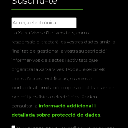
Suscriu-te
La Xarxa Vives d’Universitats, com a
responsable, tractarà les vostres dades amb la
finalitat de gestionar la vostra subscripció i
informar-vos dels actes i activitats que
organitza la Xarxa Vives. Podeu exercir els
drets d’accés, rectificació, supressió,
portabilitat, limitació o oposició al tractament
per mitjans físics o electrònics. Podeu
consultar la
informació addicional i
detallada sobre protecció de dades
.
Si marqueu aquesta casella, consentiu que