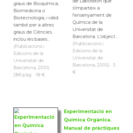
de Laboratori que
graus de Bioquímica,
s'imparteix a
Biomedicina o
l'ensenyament de
Biotecnologia, i vàlid
Química de la
també per a altres
Universitat de
graus de Ciències,
Barcelona. L'object...
inclou les bases...
(Publicacions i
(Publicacions i
Edicions de la
Edicions de la
Universitat de
Universitat de
Barcelona, 2005) · 5
Barcelona, 2010) ·
€
286 pàg. · 18 €
Experimentació en
Química Orgànica.
Manual de pràctiques