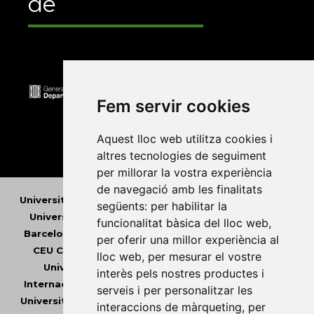
de
Fem servir cookies
Aquest lloc web utilitza cookies i
altres tecnologies de seguiment
per millorar la vostra experiència
de navegació amb les finalitats
Universitat Abat Oliba CEU
•
Universitat d'Alacant
•
següents:
per habilitar la
Universitat d'Andorra
•
Universitat Autònoma de
funcionalitat bàsica del lloc web
,
Barcelona
•
Universitat de Barcelona
•
Universitat
per oferir una millor experiència al
CEU Cardenal Herrera
•
Universitat de Girona
•
lloc web
,
per mesurar el vostre
Universitat de les Illes Balears
•
Universitat
interès pels nostres productes i
Internacional de Catalunya
•
Universitat Jaume I
•
serveis i per personalitzar les
Universitat de Lleida
•
Universitat Miguel Hernández
interaccions de màrqueting
,
per