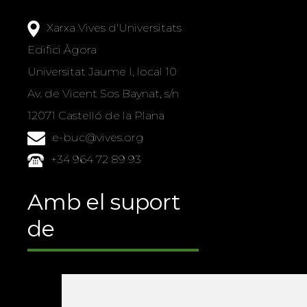
Xarxa Vives d'Universitats
Edifici Àgora
Universitat Jaume I, local 10
Av. de Vicent Sos Baynat, s/n
12071 Castelló de la Plana
e-buc@vives.org
+34 964 72 89 93
Amb el suport
de