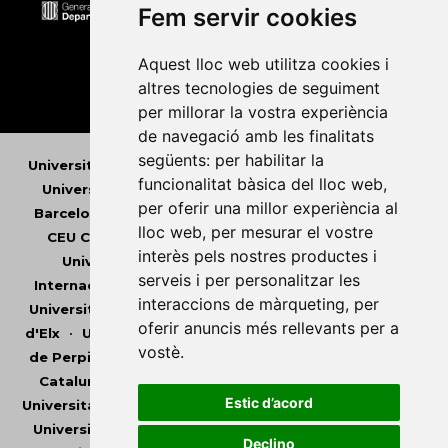
Fem servir cookies
Aquest lloc web utilitza cookies i
altres tecnologies de seguiment
per millorar la vostra experiència
de navegació amb les finalitats
següents:
per habilitar la
Universitat Abat Oliba CEU
•
Universitat d'Alacant
•
funcionalitat bàsica del lloc web
,
Universitat d'Andorra
•
Universitat Autònoma de
per oferir una millor experiència al
Barcelona
•
Universitat de Barcelona
•
Universitat
lloc web
,
per mesurar el vostre
CEU Cardenal Herrera
•
Universitat de Girona
•
interès pels nostres productes i
Universitat de les Illes Balears
•
Universitat
serveis i per personalitzar les
Internacional de Catalunya
•
Universitat Jaume I
•
interaccions de màrqueting
,
per
Universitat de Lleida
•
Universitat Miguel Hernández
oferir anuncis més rellevants per a
d'Elx
•
Universitat Oberta de Catalunya
•
Universitat
vostè
.
de Perpinyà Via Domitia
•
Universitat Politècnica de
Catalunya
•
Universitat Politècnica de València
•
Estic d’acord
Universitat Pompeu Fabra
•
Universitat Ramon Llull
•
Universitat Rovira i Virgili
•
Universitat de Sàsser
•
Declino