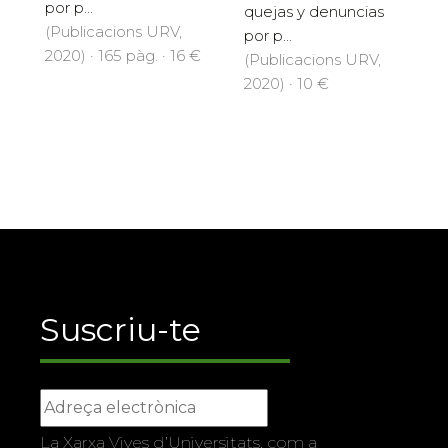
por p...
quejas y denuncias
(Publicacions URV,
por p...
2020) · 165 pàg. · 16 €
(Publicacions URV,
2020) · 10 €
Suscriu-te
La Xarxa Vives d’Universitats, com a