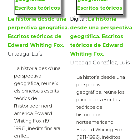
La historia desde una
Digital:
La historia
perpectiva geográfica.
desde una perspectiva
Escritos teóricos de
geográfica. Escritos
Edward Whiting Fox.
teóricos de Edward
Urteaga, Luís
Whiting Fox.
Urteaga González, Luís
La història des d'una
perspectiva
La historia desde una
geogràfica, reuneix
perspectiva
els principals escrits
geográfica, reúne los
teòrics de
principales escritos
l'historiador nord-
teóricos del
americà Edward
historiador
Whiting Fox (1911-
norteamericano
1996), inèdits fins ara
Edward Whiting Fox
en lle...
(1911-1996), inéditos