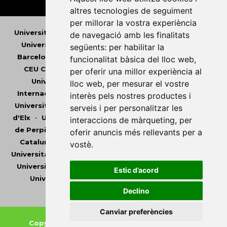
altres tecnologies de seguiment
per millorar la vostra experiència
Universitat Abat Oliba CEU
•
Universitat d'Alacant
•
de navegació amb les finalitats
Universitat d'Andorra
•
Universitat Autònoma de
següents:
per habilitar la
Barcelona
•
Universitat de Barcelona
•
Universitat
funcionalitat bàsica del lloc web
,
CEU Cardenal Herrera
•
Universitat de Girona
•
per oferir una millor experiència al
Universitat de les Illes Balears
•
Universitat
lloc web
,
per mesurar el vostre
Internacional de Catalunya
•
Universitat Jaume I
•
interès pels nostres productes i
Universitat de Lleida
•
Universitat Miguel Hernández
serveis i per personalitzar les
d'Elx
•
Universitat Oberta de Catalunya
•
Universitat
interaccions de màrqueting
,
per
de Perpinyà Via Domitia
•
Universitat Politècnica de
oferir anuncis més rellevants per a
Catalunya
•
Universitat Politècnica de València
•
vostè
.
Universitat Pompeu Fabra
•
Universitat Ramon Llull
•
Universitat Rovira i Virgili
•
Universitat de Sàsser
•
Estic d’acord
Universitat de València
•
Universitat de Vic -
Universitat Central de Catalunya
Declino
Canviar preferències
Copyright © 2026
-
Xarxa Vives d'Universitats