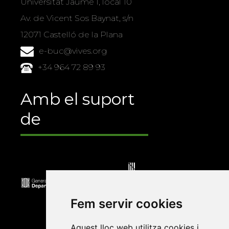
Universitat Jaume I, local 10
Av. de Vicent Sos Baynat, s/n
12071 Castelló de la Plana
e-buc@vives.org
+34 964 72 89 93
Amb el suport
de
Fem servir cookies
Aquest lloc web utilitza cookies i