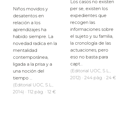
Los casos no existen
per se, existen los
Niños movidos y
expedientes que
desatentos en
recogen las
relación a los
informaciones sobre
aprendizajes ha
el sujeto y su familia,
habido siempre. La
la cronología de las
novedad radica en la
actuaciones, pero
mentalidad
eso no basta para
contemporánea,
capt...
ligada a la prisa y a
(Editorial UOC, S.L.,
una noción del
2012) · 244 pàg. · 24 €
tiempo ...
(Editorial UOC, S.L.,
2014) · 112 pàg. · 12 €