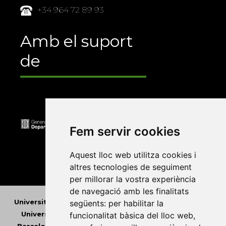
+34 964 72 89 93
Amb el suport
de
Fem servir cookies
Aquest lloc web utilitza cookies i
altres tecnologies de seguiment
per millorar la vostra experiència
de navegació amb les finalitats
Universitat Abat Oliba CEU
•
Universitat d'Alacant
•
següents:
per habilitar la
Universitat d'Andorra
•
Universitat Autònoma de
funcionalitat bàsica del lloc web
,
Barcelona
•
Universitat de Barcelona
•
Universitat