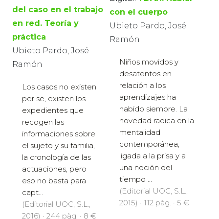
del caso en el trabajo
con el cuerpo
en red. Teoría y
Ubieto Pardo, José
práctica
Ramón
Ubieto Pardo, José
Niños movidos y
Ramón
desatentos en
relación a los
Los casos no existen
aprendizajes ha
per se, existen los
habido siempre. La
expedientes que
novedad radica en la
recogen las
mentalidad
informaciones sobre
contemporánea,
el sujeto y su familia,
ligada a la prisa y a
la cronología de las
una noción del
actuaciones, pero
tiempo ...
eso no basta para
(Editorial UOC, S.L.,
capt...
2015) · 112 pàg. · 5 €
(Editorial UOC, S.L.,
2016) · 244 pàg. · 8 €