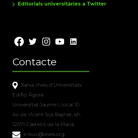
Editorials universitàries a Twitter
Contacte
Xarxa Vives d'Universitats
Edifici Àgora
Universitat Jaume I, local 10
Av. de Vicent Sos Baynat, s/n
12071 Castelló de la Plana
e-buc@vives.org