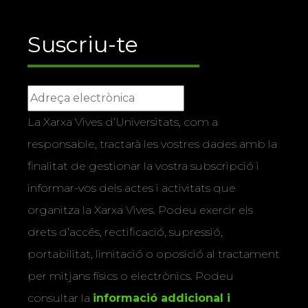
Suscriu-te
La Xarxa Vives d’Universitats, com a
responsable, tractarà les vostres dades amb la
finalitat de gestionar la vostra subscripció i
informar-vos dels actes i activitats que
organitza la Xarxa Vives. Podeu exercir els
drets d’accés, rectificació, supressió,
portabilitat, limitació o oposició al tractament
per mitjans físics o electrònics. Podeu
consultar la
informació addicional i