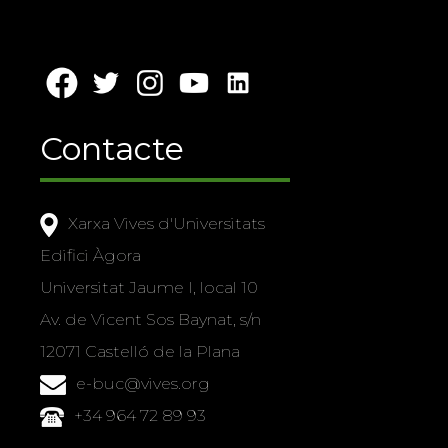
Contacte
Xarxa Vives d'Universitats
Edifici Àgora
Universitat Jaume I, local 10
Av. de Vicent Sos Baynat, s/n
12071 Castelló de la Plana
e-buc@vives.org
+34 964 72 89 93