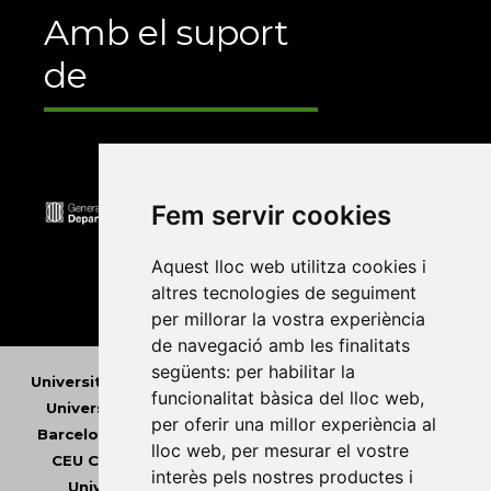
Amb el suport
de
Fem servir cookies
Aquest lloc web utilitza cookies i
altres tecnologies de seguiment
per millorar la vostra experiència
de navegació amb les finalitats
següents:
per habilitar la
Universitat Abat Oliba CEU
•
Universitat d'Alacant
•
funcionalitat bàsica del lloc web
,
Universitat d'Andorra
•
Universitat Autònoma de
per oferir una millor experiència al
Barcelona
•
Universitat de Barcelona
•
Universitat
lloc web
,
per mesurar el vostre
CEU Cardenal Herrera
•
Universitat de Girona
•
interès pels nostres productes i
Universitat de les Illes Balears
•
Universitat