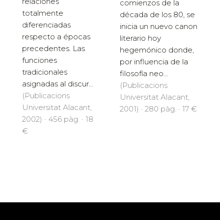
relaciones
comienzos de la
totalmente
década de los 80, se
diferenciadas
inicia un nuevo canon
respecto a épocas
literario hoy
precedentes. Las
hegemónico donde,
funciones
por influencia de la
tradicionales
filosofía neo...
asignadas al discur...
(Publicacions
(Publicacions
Universitat Alacant,
Universitat Alacant,
2001) · 280 pàg. · 17 €
2002) · 456 pàg. · 18
€