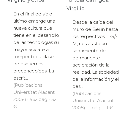
Virgilio; y otros
Tortosa Garrigós,
Virgilio
En el final de siglo
último emerge una
Desde la caída del
nueva cultura que
Muro de Berlín hasta
tiene en el desarrollo
los respectivos 11-S/-
de las tecnologías su
M, nos asiste un
mayor acicate al
sentimiento de
romper toda clase
permanente
de esquemas
aceleración de la
preconcebidos. La
realidad. La sociedad
escrit...
de la información y el
(Publicacions
des...
Universitat Alacant,
(Publicacions
2008) · 562 pàg. · 32
Universitat Alacant,
€
2008) · 1 pàg. · 11 €