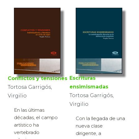
Escrituras
Conflictos y tensiones
ensimismadas
Tortosa Garrigós,
Tortosa Garrigós,
Virgilio
Virgilio
En las últimas
décadas, el campo
Con la llegada de una
artístico ha
nueva clase
vertebrado
dirigente, a