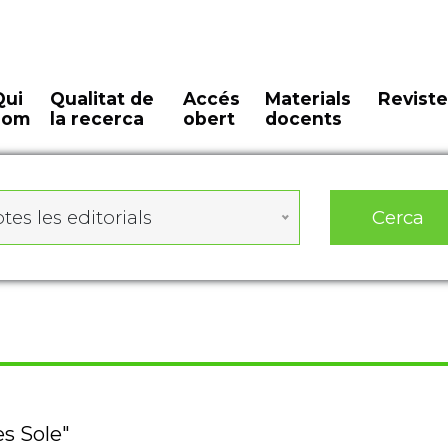
Qui
Qualitat de
Accés
Materials
Reviste
som
la recerca
obert
docents
Cerca
tes les editorials
es Sole"