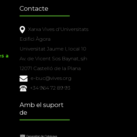
Contacte
Xarxa Vives d'Universitats
Edifici Àgora
Universitat Jaume I, local 10
es a
Av. de Vicent Sos Baynat, s/n
12071 Castelló de la Plana
e-buc@vives.org
+34 964 72 89 93
Amb el suport
de