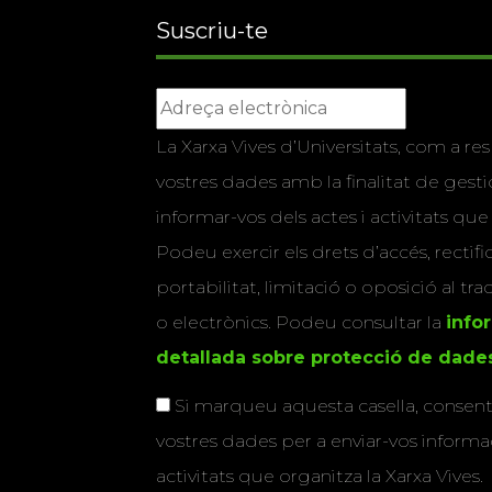
Suscriu-te
La Xarxa Vives d’Universitats, com a res
vostres dades amb la finalitat de gestio
informar-vos dels actes i activitats que
Podeu exercir els drets d’accés, rectifi
portabilitat, limitació o oposició al tr
o electrònics. Podeu consultar la
info
detallada sobre protecció de dade
Si marqueu aquesta casella, consenti
vostres dades per a enviar-vos informac
activitats que organitza la Xarxa Vives.