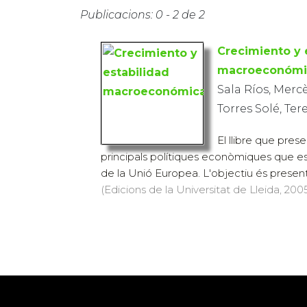
Publicacions: 0 - 2 de 2
Crecimiento y 
macroeconómi
Sala Ríos, Mercè
Torres Solé, Ter
El llibre que pre
principals polítiques econòmiques que 
de la Unió Europea. L'objectiu és presentar
(Edicions de la Universitat de Lleida, 2005)