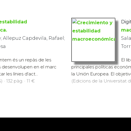
estabilidad
Digit
ca.
mac
; Allepuz Capdevila, Rafael;
Sala
esa
Torr
sentem és un repàs de les
El l
es desenvolupen en el marc
principales políticas econó
 les línies d'act...
la Unión Europea. El objetivo
 · 132 pàg. · 11 €
(Edicions de la Universitat d