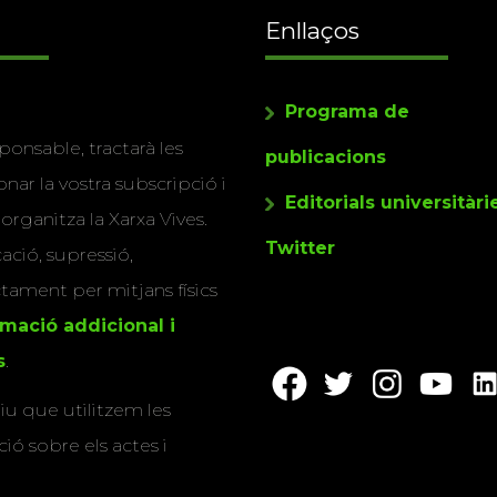
Enllaços
Programa de
ponsable, tractarà les
publicacions
nar la vostra subscripció i
Editorials universitàri
 organitza la Xarxa Vives.
Twitter
cació, supressió,
actament per mitjans físics
rmació addicional i
s
.
u que utilitzem les
ió sobre els actes i