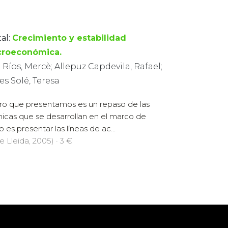
al:
Crecimiento y estabilidad
roeconómica.
 Ríos, Mercè; Allepuz Capdevila, Rafael;
es Solé, Teresa
ibro que presentamos es un repaso de las
micas que se desarrollan en el marco de
 es presentar las líneas de ac...
e Lleida, 2005) · 3 €