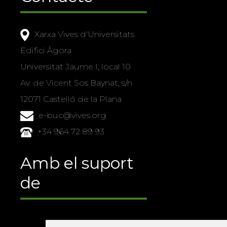
Xarxa Vives d'Universitats
Edifici Àgora
Universitat Jaume I, local 10
Av. de Vicent Sos Baynat, s/n
12071 Castelló de la Plana
e-buc@vives.org
+34 964 72 89 93
Amb el suport
de