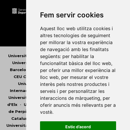
Fem servir cookies
Aquest lloc web utilitza cookies i
altres tecnologies de seguiment
per millorar la vostra experiència
de navegació amb les finalitats
Universitat Abat Oliba CEU
•
Universitat d'Alacant
•
següents:
per habilitar la
Universitat d'Andorra
•
Universitat Autònoma de
funcionalitat bàsica del lloc web
,
Barcelona
•
Universitat de Barcelona
•
Universitat
per oferir una millor experiència al
CEU Cardenal Herrera
•
Universitat de Girona
•
lloc web
,
per mesurar el vostre
Universitat de les Illes Balears
•
Universitat
interès pels nostres productes i
Internacional de Catalunya
•
Universitat Jaume I
•
serveis i per personalitzar les
Universitat de Lleida
•
Universitat Miguel Hernández
interaccions de màrqueting
,
per
d'Elx
•
Universitat Oberta de Catalunya
•
Universitat
oferir anuncis més rellevants per a
de Perpinyà Via Domitia
•
Universitat Politècnica de
vostè
.
Catalunya
•
Universitat Politècnica de València
•
Universitat Pompeu Fabra
•
Universitat Ramon Llull
•
Estic d’acord