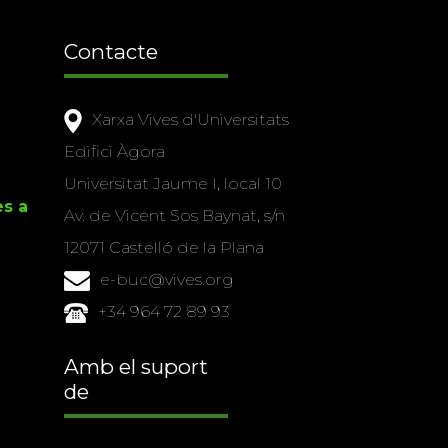
Contacte
Xarxa Vives d'Universitats
Edifici Àgora
Universitat Jaume I, local 10
es a
Av. de Vicent Sos Baynat, s/n
12071 Castelló de la Plana
e-buc@vives.org
+34 964 72 89 93
Amb el suport
de