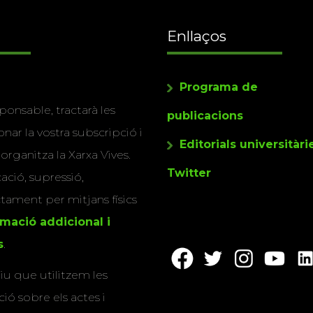
Enllaços
Programa de
ponsable, tractarà les
publicacions
nar la vostra subscripció i
Editorials universitàri
 organitza la Xarxa Vives.
Twitter
cació, supressió,
actament per mitjans físics
rmació addicional i
s
.
u que utilitzem les
ió sobre els actes i