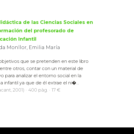
didáctica de las Ciencias Sociales en
formación del profesorado de
cación Infantil
da Monllor, Emilia María
objetivos que se pretenden en este libro
 entre otros, contar con un material de
o para analizar el entorno social en la
 infantil ya que de él extrae el ni�...
cant, 2001) · 400 pàg. · 17 €