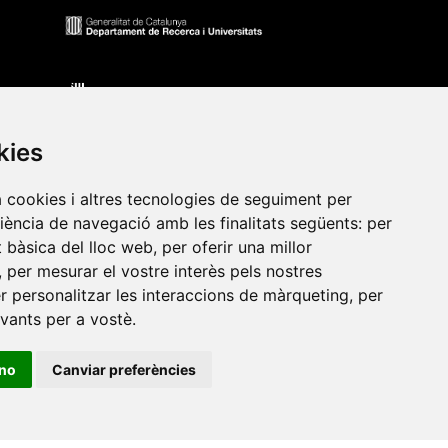
kies
a cookies i altres tecnologies de seguiment per
riència de navegació amb les finalitats següents:
per
at bàsica del lloc web
,
per oferir una millor
•
Universitat de Barcelona
•
Universitat CEU Cardenal
,
per mesurar el vostre interès pels nostres
itat Jaume I
•
Universitat de Lleida
•
Universitat Miguel
er personalitzar les interaccions de màrqueting
,
per
ca de Catalunya
•
Universitat Politècnica de València
•
evants per a vostè
.
t de València
•
Universitat de Vic - Universitat Central de
ino
Canviar preferències
ats