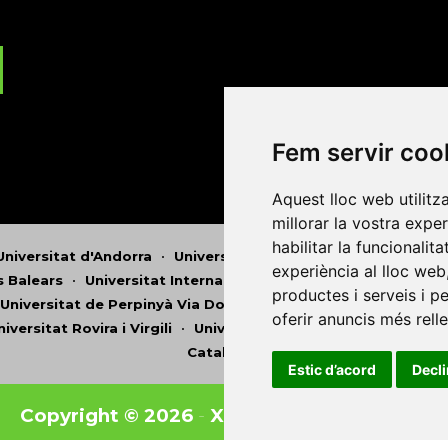
Fem servir coo
Aquest lloc web utilitz
millorar la vostra expe
habilitar la funcionalit
Universitat d'Andorra
•
Universitat Autònoma de Barcelona
experiència al lloc web
es Balears
•
Universitat Internacional de Catalunya
•
Univers
productes i serveis i p
Universitat de Perpinyà Via Domitia
•
Universitat Politècni
oferir anuncis més rell
niversitat Rovira i Virgili
•
Universitat de Sàsser
•
Universita
Catalunya
Estic d’acord
Decl
Copyright © 2026
-
Xarxa Vives d'Universit