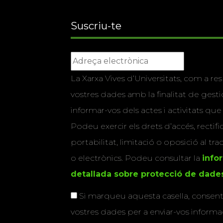
Suscriu-te
La Xarxa Vives d’Universitats, com a res
vostres dades amb la finalitat de gestio
informar-vos dels actes i activitats que
Podeu exercir els drets d’accés, rectifi
portabilitat, limitació o oposició al tr
o electrònics. Podeu consultar la
info
detallada sobre protecció de dade
Si marqueu aquesta casella, consenti
vostres dades per a enviar-vos informac