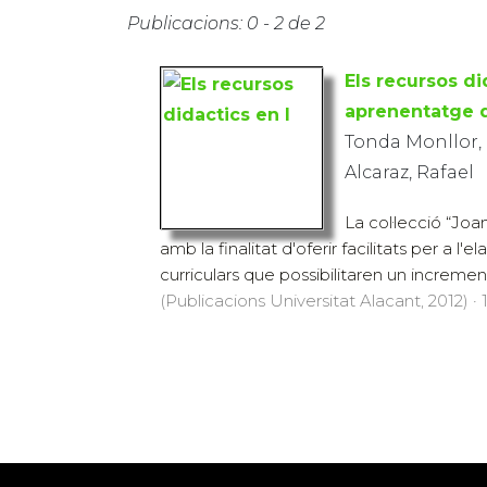
Publicacions: 0 - 2 de 2
Els recursos d
aprenentatge d
Tonda Monllor, 
Alcaraz, Rafael
La col·lecció “Joa
amb la finalitat d'oferir facilitats per a l'
curriculars que possibilitaren un increment
(Publicacions Universitat Alacant, 2012) · 