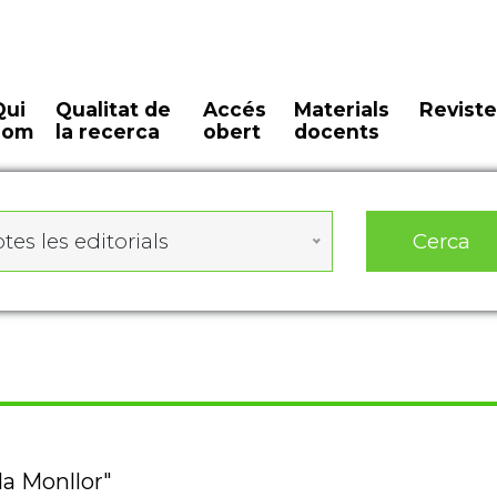
Qui
Qualitat de
Accés
Materials
Reviste
som
la recerca
obert
docents
Cerca
tes les editorials
da Monllor"