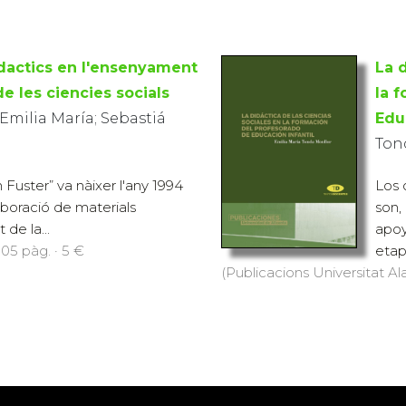
idactics en l'ensenyament
La 
e les ciencies socials
la 
Emilia María; Sebastiá
Edu
Ton
n Fuster” va nàixer l'any 1994
Los 
elaboració de materials
son,
 de la...
apoy
105 pàg. · 5 €
etapa
(Publicacions Universitat Ala