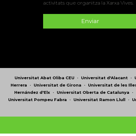
activitats que organitza la Xarxa Vives.
Universitat Abat Oliba CEU
•
Universitat d'Alacant
•
Herrera
•
Universitat de Girona
•
Universitat de les Ill
Hernández d'Elx
•
Universitat Oberta de Catalunya
•
Universitat Pompeu Fabra
•
Universitat Ramon Llull
•
U