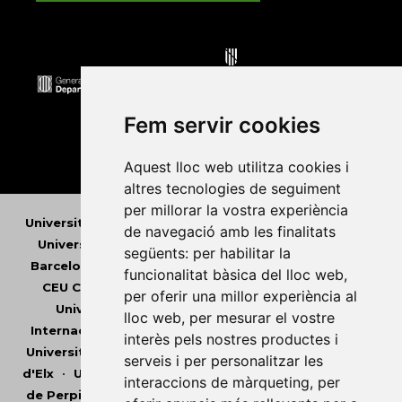
Fem servir cookies
Aquest lloc web utilitza cookies i
altres tecnologies de seguiment
per millorar la vostra experiència
Universitat Abat Oliba CEU
•
Universitat d'Alacant
•
de navegació amb les finalitats
Universitat d'Andorra
•
Universitat Autònoma de
següents:
per habilitar la
Barcelona
•
Universitat de Barcelona
•
Universitat
funcionalitat bàsica del lloc web
,
CEU Cardenal Herrera
•
Universitat de Girona
•
per oferir una millor experiència al
Universitat de les Illes Balears
•
Universitat
lloc web
,
per mesurar el vostre
Internacional de Catalunya
•
Universitat Jaume I
•
interès pels nostres productes i
Universitat de Lleida
•
Universitat Miguel Hernández
serveis i per personalitzar les
d'Elx
•
Universitat Oberta de Catalunya
•
Universitat
interaccions de màrqueting
,
per
de Perpinyà Via Domitia
•
Universitat Politècnica de