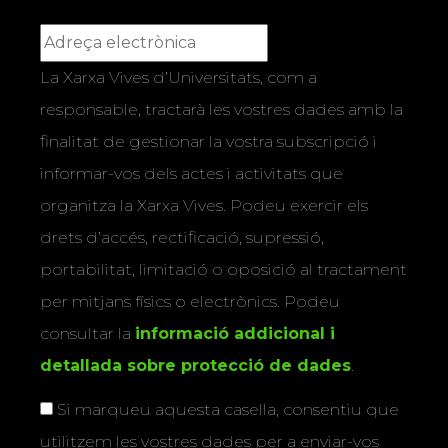
La Xarxa Vives d’Universitats, com a
responsable, tractarà les vostres dades amb la
finalitat de gestionar la vostra subscripció i
informar-vos dels actes i activitats que
organitza la Xarxa Vives. Podeu exercir els
drets d’accés, rectificació, supressió,
portabilitat, limitació o oposició al tractament
per mitjans físics o electrònics. Podeu
consultar la
informació addicional i
detallada sobre protecció de dades
.
Si marqueu aquesta casella, consentiu que
utilitzem les vostres dades per a enviar-vos