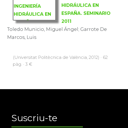
HIDRÁULICA EN
ESPAÑA. SEMINARIO
2011
Toledo Municio, Miguel Ángel; Garrote De
Marcos, Luis
(Universitat Politècnica de València, 2012) · 62
pàg. · 3 €
Suscriu-te