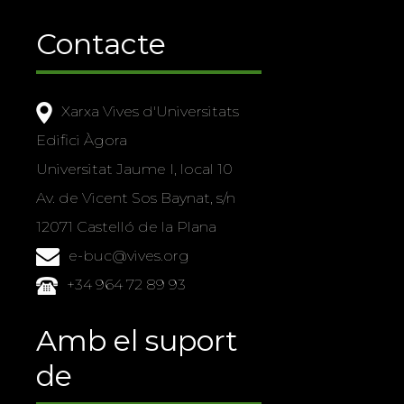
Contacte
Xarxa Vives d'Universitats
Edifici Àgora
Universitat Jaume I, local 10
Av. de Vicent Sos Baynat, s/n
12071 Castelló de la Plana
e-buc@vives.org
+34 964 72 89 93
Amb el suport
de