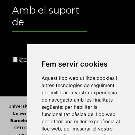
Amb el suport
de
Fem servir cookies
Aquest lloc web utilitza cookies i
altres tecnologies de seguiment
per millorar la vostra experiència
de navegació amb les finalitats
Universitat Abat Oliba CEU
•
Universitat d'Alacant
•
següents:
per habilitar la
Universitat d'Andorra
•
Universitat Autònoma de
funcionalitat bàsica del lloc web
,
Barcelona
•
Universitat de Barcelona
•
Universitat
per oferir una millor experiència al
CEU Cardenal Herrera
•
Universitat de Girona
•
lloc web
,
per mesurar el vostre
Universitat de les Illes Balears
•
Universitat