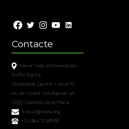
Contacte
Xarxa Vives d'Universitats
Edifici Àgora
Universitat Jaume I, local 10
Av. de Vicent Sos Baynat, s/n
12071 Castelló de la Plana
e-buc@vives.org
+34 964 72 89 93