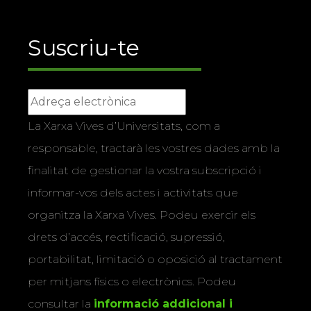
Suscriu-te
La Xarxa Vives d’Universitats, com a
responsable, tractarà les vostres dades amb la
finalitat de gestionar la vostra subscripció i
informar-vos dels actes i activitats que
organitza la Xarxa Vives. Podeu exercir els
drets d’accés, rectificació, supressió,
portabilitat, limitació o oposició al tractament
per mitjans físics o electrònics. Podeu
consultar la
informació addicional i