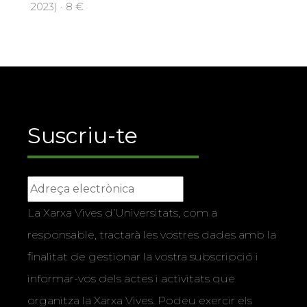
2023) · 8 €
Suscriu-te
La Xarxa Vives d’Universitats, com a
responsable, tractarà les vostres dades amb la
finalitat de gestionar la vostra subscripció i
informar-vos dels actes i activitats que
organitza la Xarxa Vives. Podeu exercir els