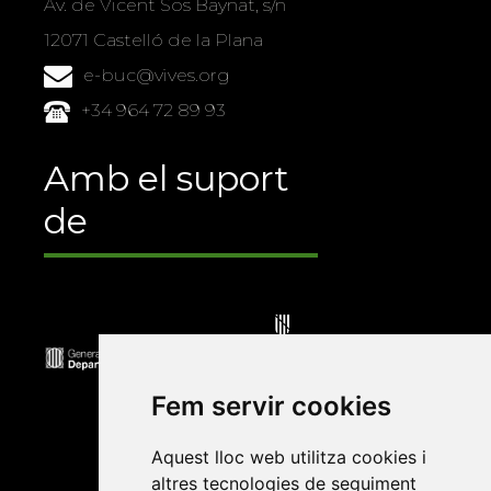
Av. de Vicent Sos Baynat, s/n
12071 Castelló de la Plana
e-buc@vives.org
+34 964 72 89 93
Amb el suport
de
Fem servir cookies
Aquest lloc web utilitza cookies i
altres tecnologies de seguiment