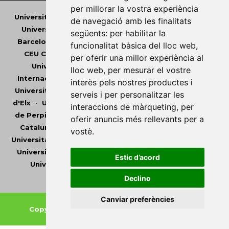
per millorar la vostra experiència
Universitat Abat Oliba CEU
•
Universitat d'Alacant
•
de navegació amb les finalitats
Universitat d'Andorra
•
Universitat Autònoma de
següents:
per habilitar la
Barcelona
•
Universitat de Barcelona
•
Universitat
funcionalitat bàsica del lloc web
,
CEU Cardenal Herrera
•
Universitat de Girona
•
per oferir una millor experiència al
Universitat de les Illes Balears
•
Universitat
lloc web
,
per mesurar el vostre
Internacional de Catalunya
•
Universitat Jaume I
•
interès pels nostres productes i
Universitat de Lleida
•
Universitat Miguel Hernández
serveis i per personalitzar les
d'Elx
•
Universitat Oberta de Catalunya
•
Universitat
interaccions de màrqueting
,
per
de Perpinyà Via Domitia
•
Universitat Politècnica de
oferir anuncis més rellevants per a
Catalunya
•
Universitat Politècnica de València
•
vostè
.
Universitat Pompeu Fabra
•
Universitat Ramon Llull
•
Universitat Rovira i Virgili
•
Universitat de Sàsser
•
Estic d’acord
Universitat de València
•
Universitat de Vic -
Universitat Central de Catalunya
Declino
Canviar preferències
Copyright © 2026
-
Xarxa Vives d'Universitats