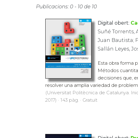
Publicacions: 0 - 10 de 10
Digital obert:
Ca
Suñé Torrents, 
Juan Bautista; 
Sallán Leyes, J
Esta obra forma p
Métodos cuantita
decisiones que, e
resolver una amplia variedad de problem
(Universitat Politècnica de Catalunya. Inic
2017) · 143 pàg. · Gratuït