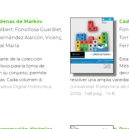
denas de Markov
Cad
Albert; Fonollosa Guardiet,
Fon
Fernández Alarcón, Vicenç;
Torr
osé María
Fer
arte de la colección
Esta
tivos para la toma de
Méto
n su conjunto, permite
deci
as. Cada volumen d...
resolver una amplia varied
iativa Digital Politècnica,
(Universitat Politècnica de C
2016) · 148 pàg. · 14 €