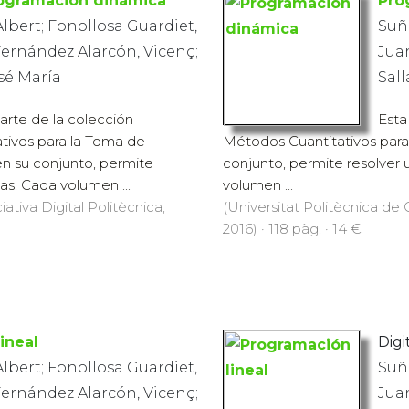
ogramación dinámica
Pro
Albert; Fonollosa Guardiet,
Suñé
Fernández Alarcón, Vicenç;
Juan
osé María
Sall
arte de la colección
Esta
tivos para la Toma de
Métodos Cuantitativos para
en su conjunto, permite
conjunto, permite resolver
as. Cada volumen ...
volumen ...
iativa Digital Politècnica,
(Universitat Politècnica de C
2016) · 118 pàg. · 14 €
ineal
Digi
Albert; Fonollosa Guardiet,
Suñé
Fernández Alarcón, Vicenç;
Juan