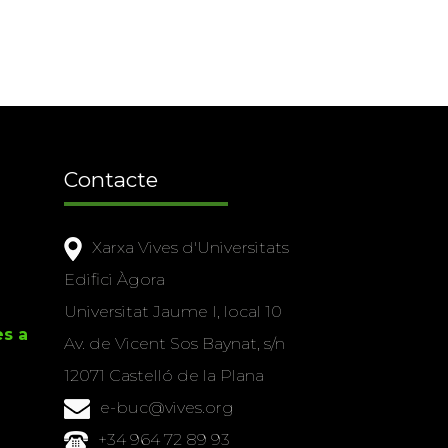
Contacte
Xarxa Vives d'Universitats
Edifici Àgora
Universitat Jaume I, local 10
es a
Av. de Vicent Sos Baynat, s/n
12071 Castelló de la Plana
e-buc@vives.org
+34 964 72 89 93