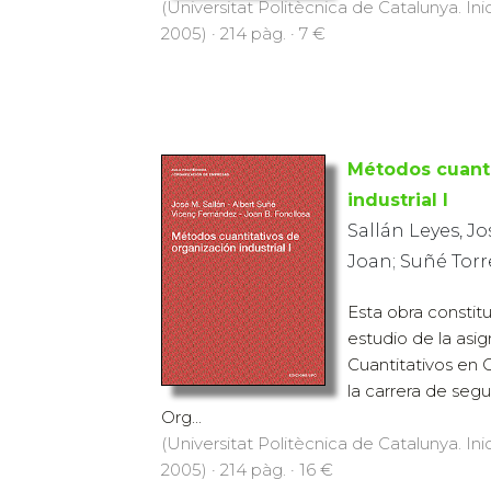
(Universitat Politècnica de Catalunya. Inic
2005) · 214 pàg. · 7 €
Métodos cuanti
industrial I
Sallán Leyes, Jo
Joan; Suñé Torr
Esta obra constit
estudio de la asi
Cuantitativos en O
la carrera de seg
Org...
(Universitat Politècnica de Catalunya. Inic
2005) · 214 pàg. · 16 €