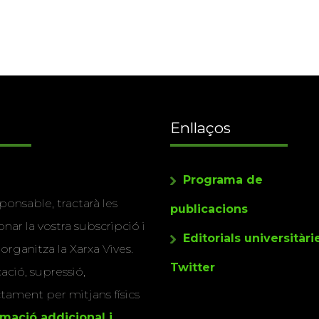
Enllaços
Programa de
ponsable, tractarà les
publicacions
nar la vostra subscripció i
Editorials universitàri
 organitza la Xarxa Vives.
Twitter
cació, supressió,
actament per mitjans físics
rmació addicional i