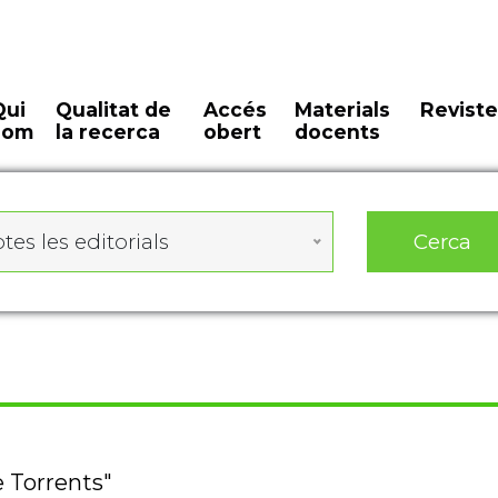
Qui
Qualitat de
Accés
Materials
Reviste
som
la recerca
obert
docents
Cerca
tes les editorials
e Torrents"