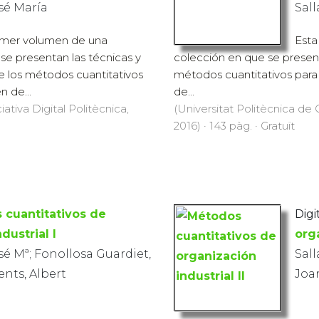
osé María
Sall
rimer volumen de una
Esta
se presentan las técnicas y
colección en que se presenta
de los métodos cuantitativos
métodos cuantitativos para
 de...
de...
iativa Digital Politècnica,
(Universitat Politècnica de C
2016) · 143 pàg. · Gratuït
 cuantitativos de
Digit
dustrial I
orga
sé Mª; Fonollosa Guardiet,
Sall
ents, Albert
Joan