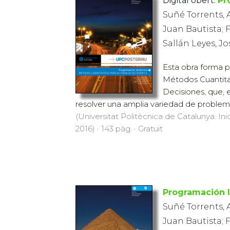
Digital obert:
Pr
Suñé Torrents, 
Juan Bautista; 
Sallán Leyes, J
Esta obra forma p
Métodos Cuantita
Decisiones, que, 
resolver una amplia variedad de problem
(Universitat Politècnica de Catalunya. Inic
2016) · 143 pàg. · Gratuït
Programación l
Suñé Torrents, 
Juan Bautista; 