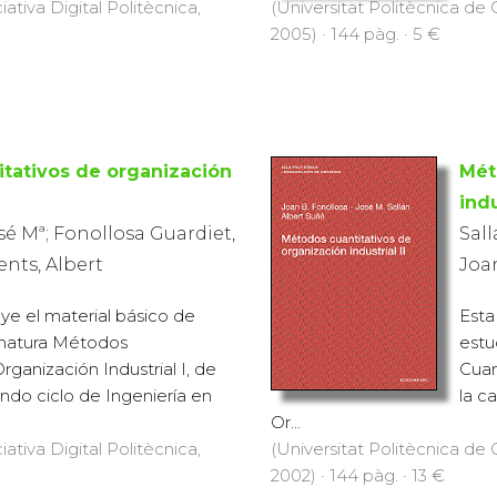
iativa Digital Politècnica,
(Universitat Politècnica de C
2005) · 144 pàg. · 5 €
tativos de organización
Mét
indu
sé Mª; Fonollosa Guardiet,
Sall
ents, Albert
Joan
uye el material básico de
Esta
gnatura Métodos
estu
rganización Industrial I, de
Cuan
undo ciclo de Ingeniería en
la c
Or...
iativa Digital Politècnica,
(Universitat Politècnica de C
2002) · 144 pàg. · 13 €