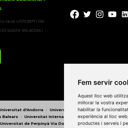
s
.
u que utilitzem les
ió sobre els actes i
Fem servir coo
Aquest lloc web utilitz
millorar la vostra expe
habilitar la funcionalit
Universitat d'Andorra
•
Universitat Autònoma de Barcelona
experiència al lloc web
es Balears
•
Universitat Internacional de Catalunya
•
Univers
productes i serveis i p
Universitat de Perpinyà Via Domitia
•
Universitat Politècni