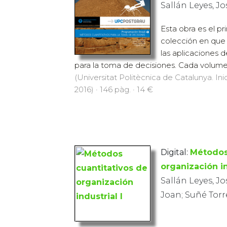
Sallán Leyes, J
Esta obra es el p
colección en que 
las aplicaciones 
para la toma de decisiones. Cada volumen
(Universitat Politècnica de Catalunya. Inic
2016) · 146 pàg. · 14 €
Digital:
Métodos
organización in
Sallán Leyes, Jo
Joan; Suñé Torr