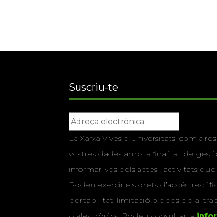
Suscriu-te
La Xarxa Vives d’Universitats, com a res
vostres dades amb la finalitat de gestio
informar-vos dels actes i activitats que
Podeu exercir els drets d’accés, rectifi
portabilitat, limitació o oposició al tr
o electrònics. Podeu consultar la
info