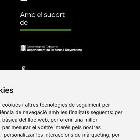
Amb el suport
de
kies
a cookies i altres tecnologies de seguiment per
riència de navegació amb les finalitats següents:
per
at bàsica del lloc web
,
per oferir una millor
•
Universitat de Barcelona
•
Universitat CEU Cardenal
,
per mesurar el vostre interès pels nostres
itat Jaume I
•
Universitat de Lleida
•
Universitat Miguel
er personalitzar les interaccions de màrqueting
,
per
ca de Catalunya
•
Universitat Politècnica de València
•