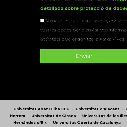
detallada sobre protecció de dade
Si marqueu aquesta casella, consenti
vostres dades per a enviar-vos informac
activitats que organitza la Xarxa Vives.
Universitat Abat Oliba CEU
•
Universitat d'Alacant
•
Herrera
•
Universitat de Girona
•
Universitat de les Ill
Hernández d'Elx
•
Universitat Oberta de Catalunya
•