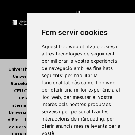
Fem servir cookies
Aquest lloc web utilitza cookies i
altres tecnologies de seguiment
per millorar la vostra experiència
de navegació amb les finalitats
Universitat Abat Oliba CEU
•
Universitat d'Alacant
•
següents:
per habilitar la
Universitat d'Andorra
•
Universitat Autònoma de
funcionalitat bàsica del lloc web
,
Barcelona
•
Universitat de Barcelona
•
Universitat
per oferir una millor experiència al
CEU Cardenal Herrera
•
Universitat de Girona
•
lloc web
,
per mesurar el vostre
Universitat de les Illes Balears
•
Universitat
interès pels nostres productes i
Internacional de Catalunya
•
Universitat Jaume I
•
serveis i per personalitzar les
Universitat de Lleida
•
Universitat Miguel Hernández
interaccions de màrqueting
,
per
d'Elx
•
Universitat Oberta de Catalunya
•
Universitat
oferir anuncis més rellevants per a
de Perpinyà Via Domitia
•
Universitat Politècnica de
vostè
.
Catalunya
•
Universitat Politècnica de València
•