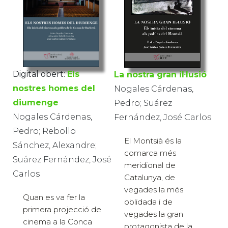
Digital obert:
Els
La nostra gran il·lusió
nostres homes del
Nogales Cárdenas,
diumenge
Pedro; Suárez
Nogales Cárdenas,
Fernández, José Carlos
Pedro; Rebollo
El Montsià és la
Sánchez, Alexandre;
comarca més
Suárez Fernández, José
meridional de
Carlos
Catalunya, de
vegades la més
Quan es va fer la
oblidada i de
primera projecció de
vegades la gran
cinema a la Conca
protagonista de la