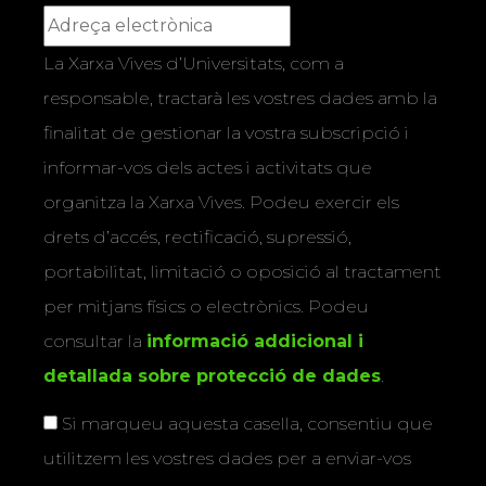
La Xarxa Vives d’Universitats, com a
responsable, tractarà les vostres dades amb la
finalitat de gestionar la vostra subscripció i
informar-vos dels actes i activitats que
organitza la Xarxa Vives. Podeu exercir els
drets d’accés, rectificació, supressió,
portabilitat, limitació o oposició al tractament
per mitjans físics o electrònics. Podeu
consultar la
informació addicional i
detallada sobre protecció de dades
.
Si marqueu aquesta casella, consentiu que
utilitzem les vostres dades per a enviar-vos