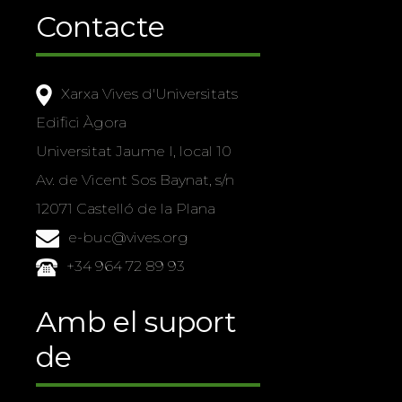
Contacte
Xarxa Vives d'Universitats
Edifici Àgora
Universitat Jaume I, local 10
Av. de Vicent Sos Baynat, s/n
12071 Castelló de la Plana
e-buc@vives.org
+34 964 72 89 93
Amb el suport
de