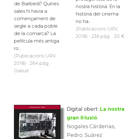
de Barberà? Quines
nostra història. En la
sales hi havia a
història del cinema
començament de
no ha...
segle a cada poble
(Publicacions URV,
de la comarca? La
2018) · 236 pàg. · 20 €
pel·lícula més antiga
ro...
(Publicacions URV,
2018) · 264 pàg. ·
Gratuït
Digital obert:
La nostra
gran il·lusió
Nogales Cárdenas,
Pedro; Suárez