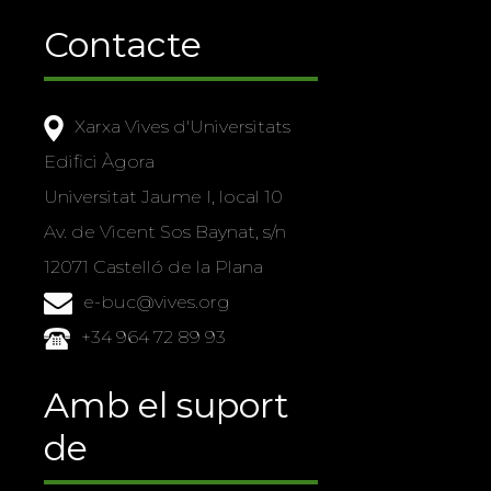
Contacte
Xarxa Vives d'Universitats
Edifici Àgora
Universitat Jaume I, local 10
Av. de Vicent Sos Baynat, s/n
12071 Castelló de la Plana
e-buc@vives.org
+34 964 72 89 93
Amb el suport
de