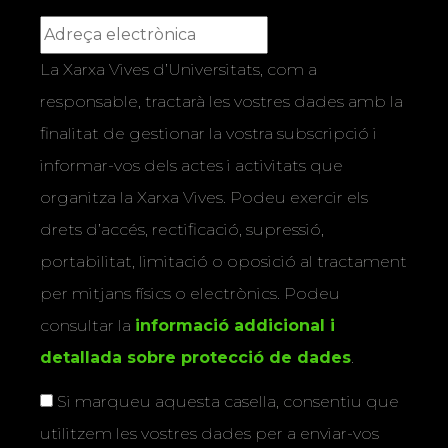
La Xarxa Vives d’Universitats, com a
responsable, tractarà les vostres dades amb la
finalitat de gestionar la vostra subscripció i
informar-vos dels actes i activitats que
organitza la Xarxa Vives. Podeu exercir els
drets d’accés, rectificació, supressió,
portabilitat, limitació o oposició al tractament
per mitjans físics o electrònics. Podeu
consultar la
informació addicional i
detallada sobre protecció de dades
.
Si marqueu aquesta casella, consentiu que
utilitzem les vostres dades per a enviar-vos