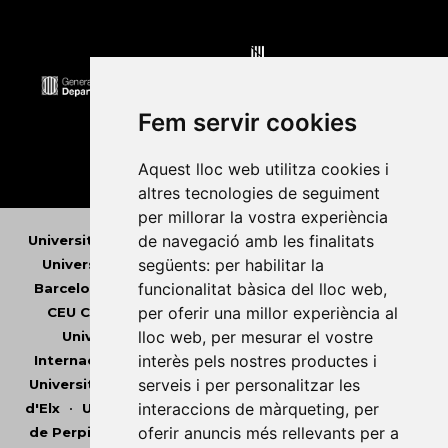
Fem servir cookies
Aquest lloc web utilitza cookies i
altres tecnologies de seguiment
per millorar la vostra experiència
de navegació amb les finalitats
Universitat Abat Oliba CEU
•
Universitat d'Alacant
•
següents:
per habilitar la
Universitat d'Andorra
•
Universitat Autònoma de
funcionalitat bàsica del lloc web
,
Barcelona
•
Universitat de Barcelona
•
Universitat
per oferir una millor experiència al
CEU Cardenal Herrera
•
Universitat de Girona
•
lloc web
,
per mesurar el vostre
Universitat de les Illes Balears
•
Universitat
interès pels nostres productes i
Internacional de Catalunya
•
Universitat Jaume I
•
serveis i per personalitzar les
Universitat de Lleida
•
Universitat Miguel Hernández
interaccions de màrqueting
,
per
d'Elx
•
Universitat Oberta de Catalunya
•
Universitat
oferir anuncis més rellevants per a
de Perpinyà Via Domitia
•
Universitat Politècnica de