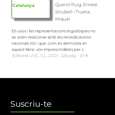
Querol Puig, Ernest;
Strubell i Trueta,
Miquel
Els usos i les representacions lingüístiques no
se solen relacionar amb les reivindicacions
nacionals tot i que, com es demostra en
aquest llibre, són imprescindibles per c...
(Editorial UOC, S.L., 2012) · 226 pàg. · 20 €
Suscriu-te