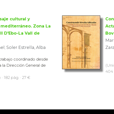
saje cultural y
Con
 mediterráneo. Zona La
Act
all D'Ebo-La Vall de
Bov
Marí
el; Soler Estrella, Alba
Zar
 trabajo coordinado desde
ra la Dirección General de
(Uni
404 
 · 182 pàg. · 27 €