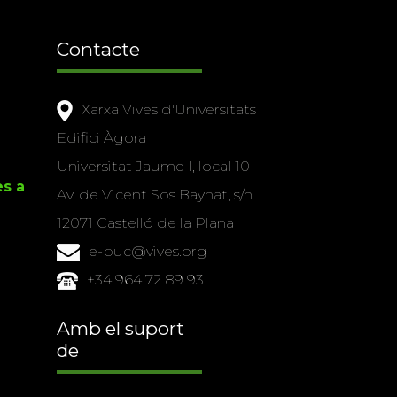
Contacte
Xarxa Vives d'Universitats
Edifici Àgora
Universitat Jaume I, local 10
es a
Av. de Vicent Sos Baynat, s/n
12071 Castelló de la Plana
e-buc@vives.org
+34 964 72 89 93
Amb el suport
de