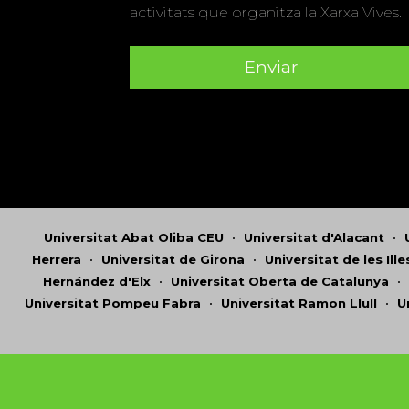
activitats que organitza la Xarxa Vives.
Universitat Abat Oliba CEU
•
Universitat d'Alacant
•
Herrera
•
Universitat de Girona
•
Universitat de les Ill
Hernández d'Elx
•
Universitat Oberta de Catalunya
•
Universitat Pompeu Fabra
•
Universitat Ramon Llull
•
U