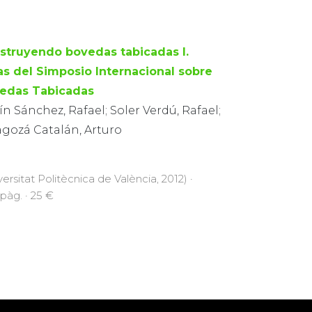
struyendo bovedas tabicadas I.
as del Simposio Internacional sobre
edas Tabicadas
n Sánchez, Rafael; Soler Verdú, Rafael;
agozá Catalán, Arturo
versitat Politècnica de València, 2012) ·
pàg. · 25 €