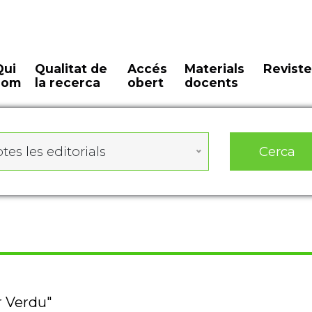
Qui
Qualitat de
Accés
Materials
Reviste
som
la recerca
obert
docents
Cerca
tes les editorials
r Verdu"