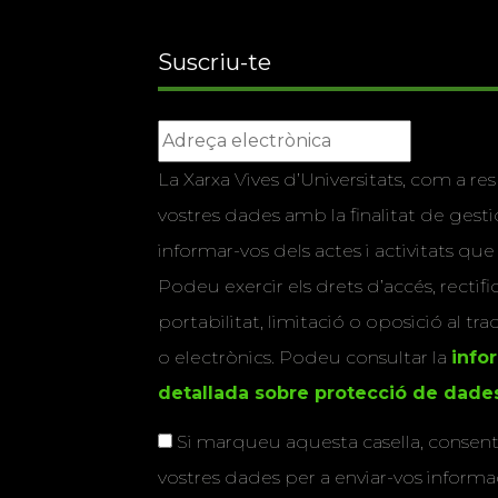
Suscriu-te
La Xarxa Vives d’Universitats, com a res
vostres dades amb la finalitat de gestio
informar-vos dels actes i activitats que
Podeu exercir els drets d’accés, rectifi
portabilitat, limitació o oposició al tr
o electrònics. Podeu consultar la
info
detallada sobre protecció de dade
Si marqueu aquesta casella, consenti
vostres dades per a enviar-vos informac