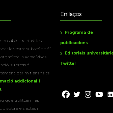
Enllaços
Programa de
ponsable, tractarà les
publicacions
nar la vostra subscripció i
Editorials universitàri
 organitza la Xarxa Vives.
Twitter
cació, supressió,
actament per mitjans físics
rmació addicional i
s
.
u que utilitzem les
ió sobre els actes i