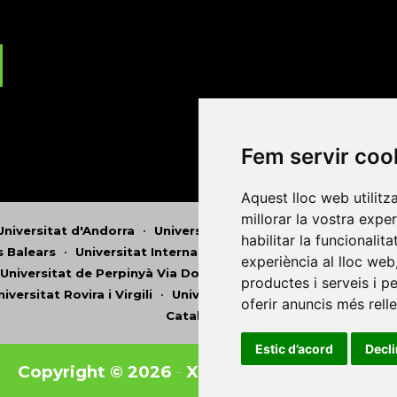
Fem servir coo
Aquest lloc web utilitz
millorar la vostra expe
Universitat d'Andorra
•
Universitat Autònoma de Barcelona
habilitar la funcionalit
es Balears
•
Universitat Internacional de Catalunya
•
Univers
experiència al lloc web
Universitat de Perpinyà Via Domitia
•
Universitat Politècni
productes i serveis i p
niversitat Rovira i Virgili
•
Universitat de Sàsser
•
Universita
oferir anuncis més rell
Catalunya
Estic d’acord
Decl
Copyright © 2026
-
Xarxa Vives d'Universit