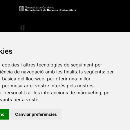
kies
a cookies i altres tecnologies de seguiment per
riència de navegació amb les finalitats següents:
per
•
Universitat de Barcelona
•
Universitat CEU Cardenal
at bàsica del lloc web
,
per oferir una millor
itat Jaume I
•
Universitat de Lleida
•
Universitat Miguel
,
per mesurar el vostre interès pels nostres
ca de Catalunya
•
Universitat Politècnica de València
•
er personalitzar les interaccions de màrqueting
,
per
t de València
•
Universitat de Vic - Universitat Central de
evants per a vostè
.
ino
Canviar preferències
ats