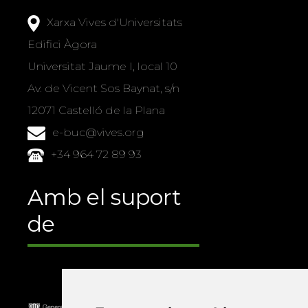
Xarxa Vives d'Universitats
Edifici Àgora
Universitat Jaume I, local 10
Av. de Vicent Sos Baynat, s/n
12071 Castelló de la Plana
e-buc@vives.org
+34 964 72 89 93
Amb el suport
de