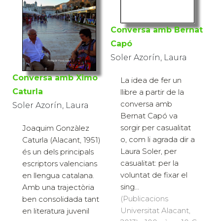
Conversa amb Bernat
Capó
Soler Azorín, Laura
Conversa amb Ximo
La idea de fer un
Caturla
llibre a partir de la
conversa amb
Soler Azorín, Laura
Bernat Capó va
sorgir per casualitat
Joaquim Gonzàlez
o, com li agrada dir a
Caturla (Alacant, 1951)
Laura Soler, per
és un dels principals
casualitat: per la
escriptors valencians
voluntat de fixar el
en llengua catalana.
sing...
Amb una trajectòria
(Publicacions
ben consolidada tant
Universitat Alacant,
en literatura juvenil