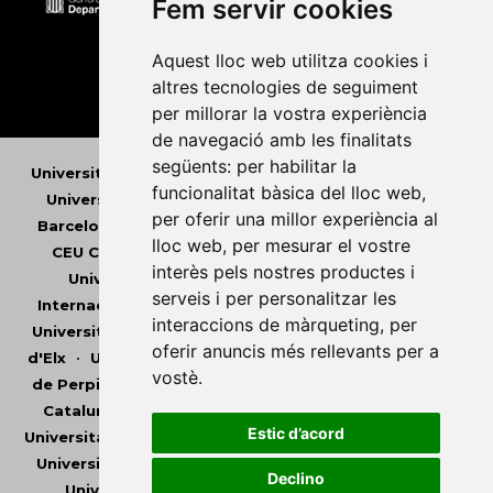
Fem servir cookies
Aquest lloc web utilitza cookies i
altres tecnologies de seguiment
per millorar la vostra experiència
de navegació amb les finalitats
següents:
per habilitar la
Universitat Abat Oliba CEU
•
Universitat d'Alacant
•
funcionalitat bàsica del lloc web
,
Universitat d'Andorra
•
Universitat Autònoma de
per oferir una millor experiència al
Barcelona
•
Universitat de Barcelona
•
Universitat
lloc web
,
per mesurar el vostre
CEU Cardenal Herrera
•
Universitat de Girona
•
interès pels nostres productes i
Universitat de les Illes Balears
•
Universitat
serveis i per personalitzar les
Internacional de Catalunya
•
Universitat Jaume I
•
interaccions de màrqueting
,
per
Universitat de Lleida
•
Universitat Miguel Hernández
oferir anuncis més rellevants per a
d'Elx
•
Universitat Oberta de Catalunya
•
Universitat
vostè
.
de Perpinyà Via Domitia
•
Universitat Politècnica de
Catalunya
•
Universitat Politècnica de València
•
Estic d’acord
Universitat Pompeu Fabra
•
Universitat Ramon Llull
•
Universitat Rovira i Virgili
•
Universitat de Sàsser
•
Declino
Universitat de València
•
Universitat de Vic -