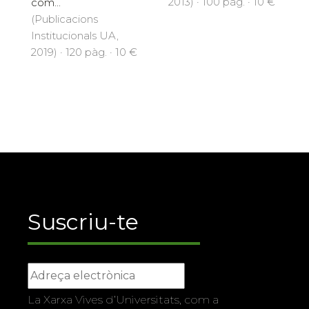
2013) · 100 pàg. · 10 €
com...
(Publicacions
Institucionals UA,
2019) · 120 pàg. · 10 €
Suscriu-te
La Xarxa Vives d’Universitats, com a