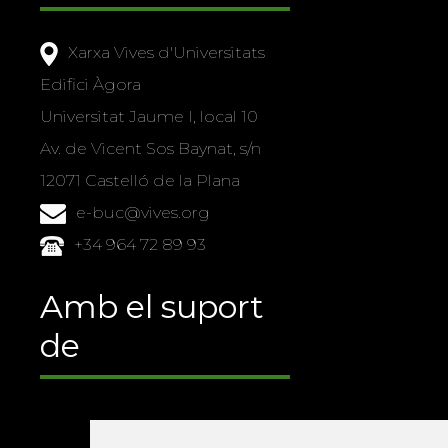
Xarxa Vives d'Universitats
Edifici Àgora
Universitat Jaume I, local 10
Av. de Vicent Sos Baynat, s/n
12071 Castelló de la Plana
e-buc@vives.org
+34 964 72 89 93
Amb el suport
de