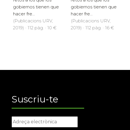
gobiernos tienen que
gobiernos tienen que
hacer fre...
hacer fre...
(Publicacions URV,
(Publicacions URV,
2019) · 112 pàg. · 10 €
2019) · 112 pàg. · 16 €
Suscriu-te