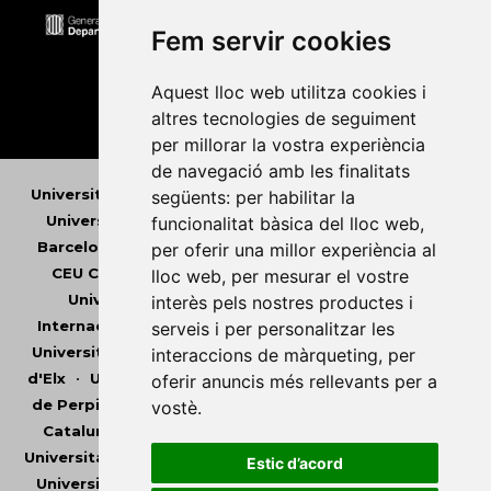
Fem servir cookies
Aquest lloc web utilitza cookies i
altres tecnologies de seguiment
per millorar la vostra experiència
de navegació amb les finalitats
Universitat Abat Oliba CEU
•
Universitat d'Alacant
•
següents:
per habilitar la
Universitat d'Andorra
•
Universitat Autònoma de
funcionalitat bàsica del lloc web
,
Barcelona
•
Universitat de Barcelona
•
Universitat
per oferir una millor experiència al
CEU Cardenal Herrera
•
Universitat de Girona
•
lloc web
,
per mesurar el vostre
Universitat de les Illes Balears
•
Universitat
interès pels nostres productes i
Internacional de Catalunya
•
Universitat Jaume I
•
serveis i per personalitzar les
Universitat de Lleida
•
Universitat Miguel Hernández
interaccions de màrqueting
,
per
d'Elx
•
Universitat Oberta de Catalunya
•
Universitat
oferir anuncis més rellevants per a
de Perpinyà Via Domitia
•
Universitat Politècnica de
vostè
.
Catalunya
•
Universitat Politècnica de València
•
Universitat Pompeu Fabra
•
Universitat Ramon Llull
•
Estic d’acord
Universitat Rovira i Virgili
•
Universitat de Sàsser
•