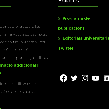
Enllaços
Programa de
ponsable, tractarà les
publicacions
nar la vostra subscripció i
Editorials universitàri
 organitza la Xarxa Vives.
Twitter
cació, supressió,
actament per mitjans físics
rmació addicional i
s
.
u que utilitzem les
ió sobre els actes i