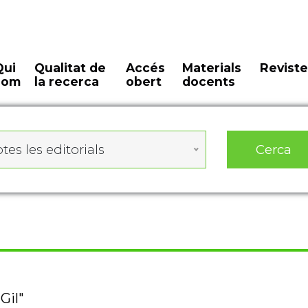
Qui
Qualitat de
Accés
Materials
Reviste
som
la recerca
obert
docents
Cerca
tes les editorials
Gil"