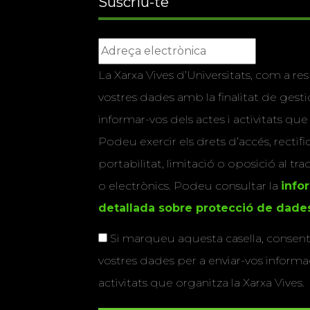
Suscriu-te
La Xarxa Vives d’Universitats, com a res
vostres dades amb la finalitat de gestio
informar-vos dels actes i activitats que
Podeu exercir els drets d’accés, rectifi
portabilitat, limitació o oposició al tr
o electrònics. Podeu consultar la
info
detallada sobre protecció de dade
Si marqueu aquesta casella, consenti
vostres dades per a enviar-vos informac
activitats que organitza la Xarxa Vives.