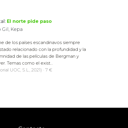
al:
El norte pide paso
 Gil, Kepa
ine de los países escandinavos siempre
stado relacionado con la profundidad y la
mnidad de las películas de Bergman y
er. Temas como el exist...
orial UOC, S.L., 2021) · 7 €