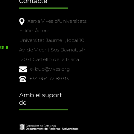
Contacte
Xarxa Vives d'Universitats
Edifici Àgora
Universitat Jaume I, local 10
es a
Av. de Vicent Sos Baynat, s/n
12071 Castelló de la Plana
e-buc@vives.org
+34 964 72 89 93
Amb el suport
de