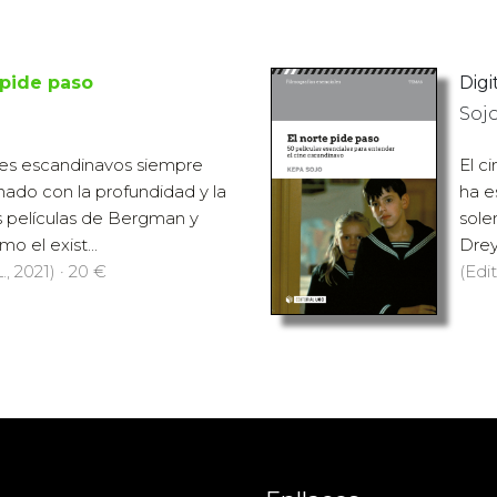
 pide paso
Digit
Sojo
íses escandinavos siempre
El c
nado con la profundidad y la
ha e
 películas de Bergman y
sole
o el exist...
Drey
., 2021) · 20 €
(Edit