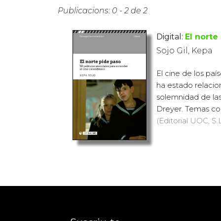
Publicacions: 0 - 2 de 2
Digital:
El norte
Sojo Gil, Kepa
El cine de los pa
ha estado relacio
solemnidad de las
Dreyer. Temas com
(Editorial UOC, S.L