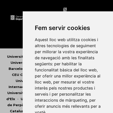
Fem servir cookies
Aquest lloc web utilitza cookies i
altres tecnologies de seguiment
per millorar la vostra experiència
Universitat Abat Oliba CEU
•
Universitat d'Alacant
•
de navegació amb les finalitats
Universitat d'Andorra
•
Universitat Autònoma de
següents:
per habilitar la
Barcelona
•
Universitat de Barcelona
•
Universitat
funcionalitat bàsica del lloc web
,
CEU Cardenal Herrera
•
Universitat de Girona
•
per oferir una millor experiència al
Universitat de les Illes Balears
•
Universitat
lloc web
,
per mesurar el vostre
Internacional de Catalunya
•
Universitat Jaume I
•
interès pels nostres productes i
Universitat de Lleida
•
Universitat Miguel Hernández
serveis i per personalitzar les
d'Elx
•
Universitat Oberta de Catalunya
•
Universitat
interaccions de màrqueting
,
per
de Perpinyà Via Domitia
•
Universitat Politècnica de
oferir anuncis més rellevants per a
Catalunya
•
Universitat Politècnica de València
•
vostè
.