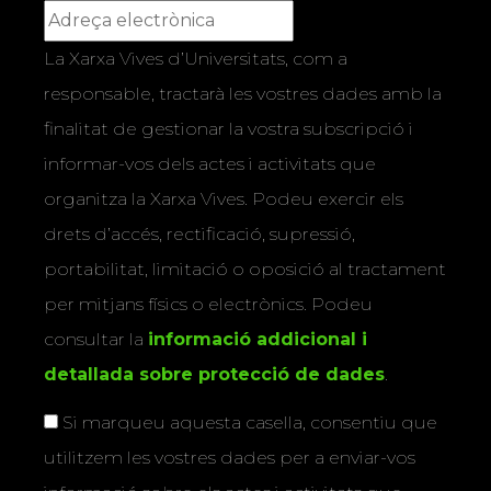
La Xarxa Vives d’Universitats, com a
responsable, tractarà les vostres dades amb la
finalitat de gestionar la vostra subscripció i
informar-vos dels actes i activitats que
organitza la Xarxa Vives. Podeu exercir els
drets d’accés, rectificació, supressió,
portabilitat, limitació o oposició al tractament
per mitjans físics o electrònics. Podeu
consultar la
informació addicional i
detallada sobre protecció de dades
.
Si marqueu aquesta casella, consentiu que
utilitzem les vostres dades per a enviar-vos