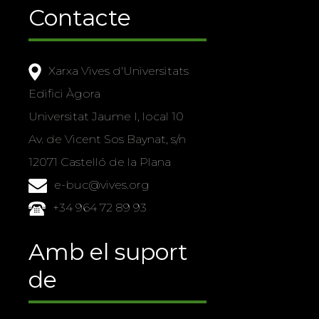
Contacte
Xarxa Vives d'Universitats
Edifici Àgora
Universitat Jaume I, local 10
Av. de Vicent Sos Baynat, s/n
12071 Castelló de la Plana
e-buc@vives.org
+34 964 72 89 93
Amb el suport
de