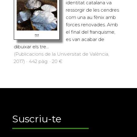
identitat catalana va
ressorgir de les cendres
com una au fènix amb
forces renovades. Amb
el final del franquisme,
es van acabar de
dibuixar els tre...
(Publicacions de la Universitat de València,
2017) · 442 pàg. · 20 €
Suscriu-te