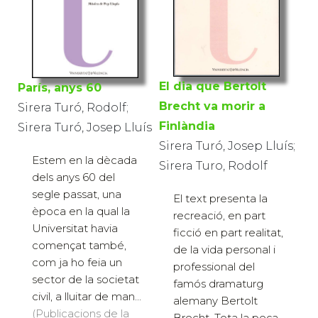
El dia que Bertolt
París, anys 60
Brecht va morir a
Sirera Turó, Rodolf;
Finlàndia
Sirera Turó, Josep Lluís
Sirera Turó, Josep Lluís;
Estem en la dècada
Sirera Turo, Rodolf
dels anys 60 del
segle passat, una
El text presenta la
època en la qual la
recreació, en part
Universitat havia
ficció en part realitat,
començat també,
de la vida personal i
com ja ho feia un
professional del
sector de la societat
famós dramaturg
civil, a lluitar de man...
alemany Bertolt
(Publicacions de la
Brecht. Tota la peça