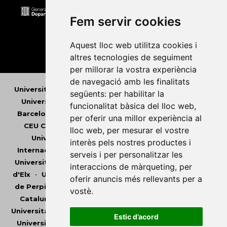
Fem servir cookies
Aquest lloc web utilitza cookies i
altres tecnologies de seguiment
per millorar la vostra experiència
de navegació amb les finalitats
Universitat Abat Oliba CEU
•
Universitat d'Alacant
•
següents:
per habilitar la
Universitat d'Andorra
•
Universitat Autònoma de
funcionalitat bàsica del lloc web
,
Barcelona
•
Universitat de Barcelona
•
Universitat
per oferir una millor experiència al
CEU Cardenal Herrera
•
Universitat de Girona
•
lloc web
,
per mesurar el vostre
Universitat de les Illes Balears
•
Universitat
interès pels nostres productes i
Internacional de Catalunya
•
Universitat Jaume I
•
serveis i per personalitzar les
Universitat de Lleida
•
Universitat Miguel Hernández
interaccions de màrqueting
,
per
d'Elx
•
Universitat Oberta de Catalunya
•
Universitat
oferir anuncis més rellevants per a
de Perpinyà Via Domitia
•
Universitat Politècnica de
vostè
.
Catalunya
•
Universitat Politècnica de València
•
Universitat Pompeu Fabra
•
Universitat Ramon Llull
•
Estic d’acord
Universitat Rovira i Virgili
•
Universitat de Sàsser
•