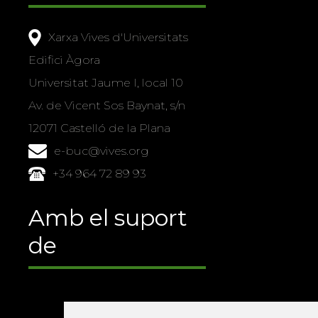
Xarxa Vives d'Universitats
Edifici Àgora
Universitat Jaume I, local 10
Av. de Vicent Sos Baynat, s/n
12071 Castelló de la Plana
e-buc@vives.org
+34 964 72 89 93
Amb el suport
de