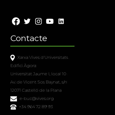
Contacte
Xarxa Vives d'Universitats
Edifici Àgora
Universitat Jaume I, local 10
Av. de Vicent Sos Baynat, s/n
12071 Castelló de la Plana
e-buc@vives.org
+34 964 72 89 93