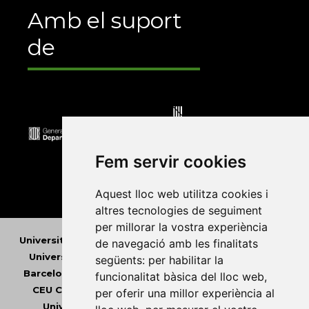
Amb el suport
de
Fem servir cookies
Aquest lloc web utilitza cookies i
altres tecnologies de seguiment
per millorar la vostra experiència
Universitat Abat Oliba CEU
•
Universitat d'Alacant
•
de navegació amb les finalitats
Universitat d'Andorra
•
Universitat Autònoma de
següents:
per habilitar la
Barcelona
•
Universitat de Barcelona
•
Universitat
funcionalitat bàsica del lloc web
,
CEU Cardenal Herrera
•
Universitat de Girona
•
per oferir una millor experiència al
Universitat de les Illes Balears
•
Universitat