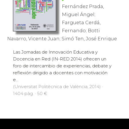
Fernández Prada,
Miguel Ángel;
Fargueta Cerdá,
Fernando; Botti
Navarro, Vicente Juan; Simó Ten, José Enrique
Las Jornadas de Innovación Educativa y
Docencia en Red (IN-RED 2014) ofrecen un
foro de intercambio de experiencias, debate y
reflexión dirigido a docentes con motivación
e...
(Universitat Politècnica de València, 2014) ·
1404 pàg. · 50 €