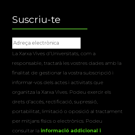
Suscriu-te
La Xarxa Vives d’Universitats, com a
responsable, tractarà les vostres dades amb la
finalitat de gestionar la vostra subscripció i
informar-vos dels actes i activitats que
organitza la Xarxa Vives. Podeu exercir els
drets d’accés, rectificació, supressió,
portabilitat, limitació o oposició al tractament
per mitjans físics o electrònics. Podeu
consultar la
informació addicional i