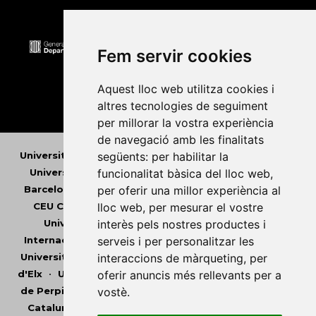
Fem servir cookies
Aquest lloc web utilitza cookies i
altres tecnologies de seguiment
per millorar la vostra experiència
de navegació amb les finalitats
següents:
per habilitar la
Universitat Abat Oliba CEU
•
Universitat d'Alacant
•
funcionalitat bàsica del lloc web
,
Universitat d'Andorra
•
Universitat Autònoma de
per oferir una millor experiència al
Barcelona
•
Universitat de Barcelona
•
Universitat
lloc web
,
per mesurar el vostre
CEU Cardenal Herrera
•
Universitat de Girona
•
interès pels nostres productes i
Universitat de les Illes Balears
•
Universitat
serveis i per personalitzar les
Internacional de Catalunya
•
Universitat Jaume I
•
interaccions de màrqueting
,
per
Universitat de Lleida
•
Universitat Miguel Hernández
oferir anuncis més rellevants per a
d'Elx
•
Universitat Oberta de Catalunya
•
Universitat
vostè
.
de Perpinyà Via Domitia
•
Universitat Politècnica de
Catalunya
•
Universitat Politècnica de València
•