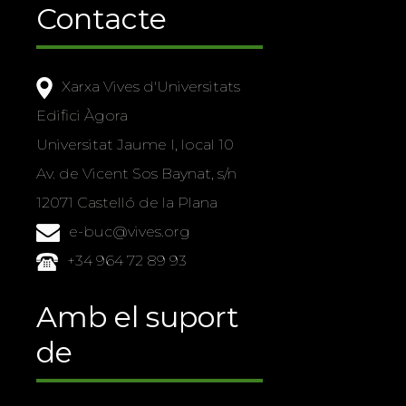
Contacte
Xarxa Vives d'Universitats
Edifici Àgora
Universitat Jaume I, local 10
Av. de Vicent Sos Baynat, s/n
12071 Castelló de la Plana
e-buc@vives.org
+34 964 72 89 93
Amb el suport
de