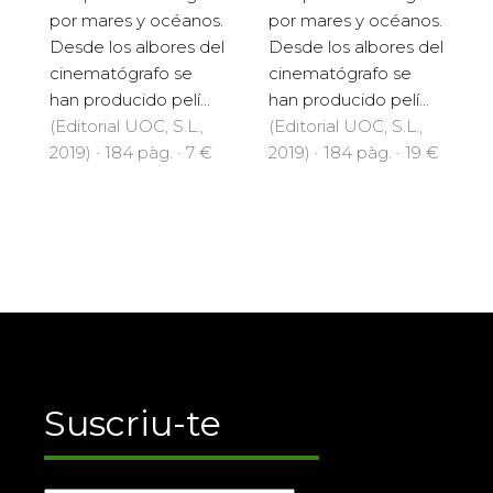
por mares y océanos.
por mares y océanos.
Desde los albores del
Desde los albores del
cinematógrafo se
cinematógrafo se
han producido pelí...
han producido pelí...
(Editorial UOC, S.L.,
(Editorial UOC, S.L.,
2019) · 184 pàg. · 7 €
2019) · 184 pàg. · 19 €
Suscriu-te