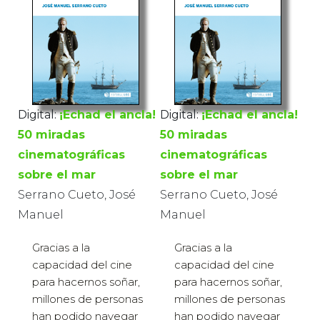
Digital:
¡Echad el ancla!
Digital:
¡Echad el ancla!
50 miradas
50 miradas
cinematográficas
cinematográficas
sobre el mar
sobre el mar
Serrano Cueto, José
Serrano Cueto, José
Manuel
Manuel
Gracias a la
Gracias a la
capacidad del cine
capacidad del cine
para hacernos soñar,
para hacernos soñar,
millones de personas
millones de personas
han podido navegar
han podido navegar