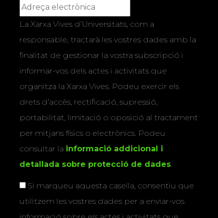
La Xarxa Vives d’Universitats, com a
responsable, tractarà les vostres dades amb la
finalitat de gestionar la vostra subscripció i
informar-vos dels actes i activitats que
organitza la Xarxa Vives. Podeu exercir els
drets d’accés, rectificació, supressió,
portabilitat, limitació o oposició al tractament
per mitjans físics o electrònics. Podeu
consultar la
informació addicional i
detallada sobre protecció de dades
.
Si marqueu aquesta casella, consentiu que
utilitzem les vostres dades per a enviar-vos
informació sobre els actes i activitats que