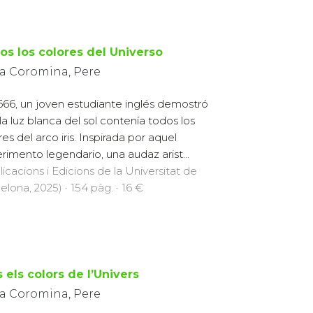
os los colores del Universo
ra Coromina, Pere
666, un joven estudiante inglés demostró
la luz blanca del sol contenía todos los
res del arco iris. Inspirada por aquel
rimento legendario, una audaz arist...
licacions i Edicions de la Universitat de
elona, 2025) · 154 pàg. · 16 €
 els colors de l’Univers
ra Coromina, Pere