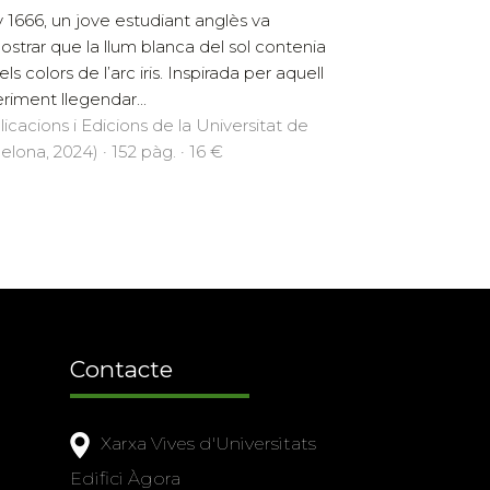
y 1666, un jove estudiant anglès va
strar que la llum blanca del sol contenia
els colors de l’arc iris. Inspirada per aquell
riment llegendar...
licacions i Edicions de la Universitat de
elona, 2024) · 152 pàg. · 16 €
Contacte
Xarxa Vives d'Universitats
Edifici Àgora