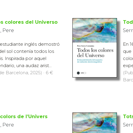
s colores del Universo
Tod
, Pere
Ser
 estudiante inglés demostró
En 1
del sol contenía todos los
que 
is. Inspirada por aquel
colo
ario, una audaz arist...
expe
 de Barcelona, 2025) · 6 €
(Pub
Barc
 colors de l’Univers
Tots
, Pere
Ser