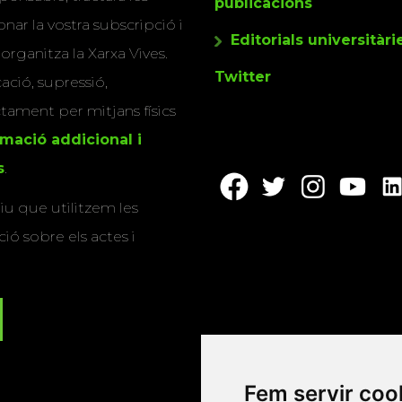
publicacions
nar la vostra subscripció i
Editorials universitàri
 organitza la Xarxa Vives.
Twitter
cació, supressió,
actament per mitjans físics
rmació addicional i
s
.
u que utilitzem les
ió sobre els actes i
Fem servir coo