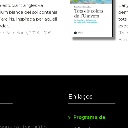
e estudiant anglès va
L’an
llum blanca del sol contenia
demo
’arc iris. Inspirada per aquell
tots 
dar...
expe
 de Barcelona, 2024) · 7 €
(Pub
Barc
Enllaços
Programa de
ponsable, tractarà les