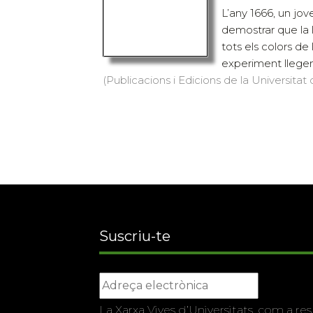
L’any 1666, un jov
demostrar que la 
tots els colors de l
experiment llegen
(Publicacions i Edicions de la Universitat
Suscriu-te
La Xarxa Vives d’Universitats, com a res