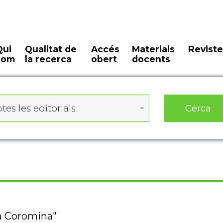
Qui
Qualitat de
Accés
Materials
Reviste
som
la recerca
obert
docents
Cerca
tes les editorials
ra Coromina"