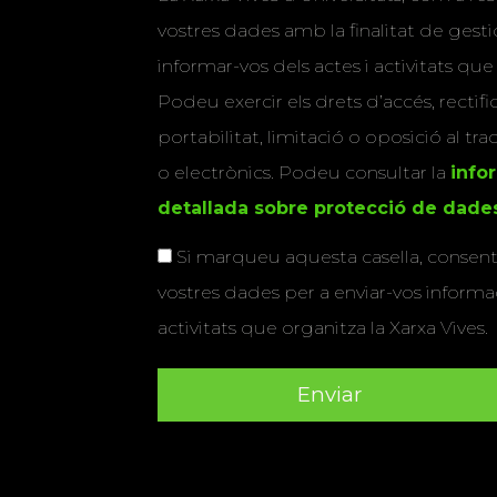
vostres dades amb la finalitat de gestio
informar-vos dels actes i activitats que
Podeu exercir els drets d’accés, rectifi
portabilitat, limitació o oposició al tr
o electrònics. Podeu consultar la
info
detallada sobre protecció de dade
Si marqueu aquesta casella, consenti
vostres dades per a enviar-vos informac
activitats que organitza la Xarxa Vives.