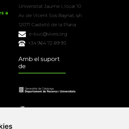
Universitat Jaume I, local 10
es a
Av. de Vicent Sos Baynat, s/n
12071 Castelló de la Plana
e-buc@vives.org
+34 964 72 89 93
Amb el suport
de
kies