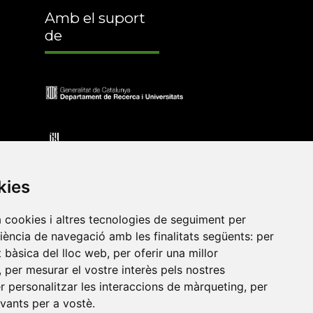
Amb el suport
de
kies
a cookies i altres tecnologies de seguiment per
riència de navegació amb les finalitats següents:
per
at bàsica del lloc web
,
per oferir una millor
•
Universitat de Barcelona
•
Universitat CEU Cardenal
,
per mesurar el vostre interès pels nostres
itat Jaume I
•
Universitat de Lleida
•
Universitat Miguel
er personalitzar les interaccions de màrqueting
,
per
ca de Catalunya
•
Universitat Politècnica de València
•
evants per a vostè
.
t de València
•
Universitat de Vic - Universitat Central de