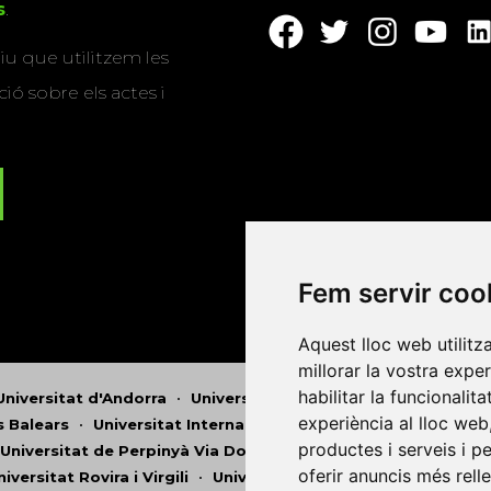
s
.
u que utilitzem les
ió sobre els actes i
Fem servir coo
Aquest lloc web utilitz
millorar la vostra expe
habilitar la funcionalit
Universitat d'Andorra
•
Universitat Autònoma de Barcelona
experiència al lloc web
es Balears
•
Universitat Internacional de Catalunya
•
Univers
productes i serveis i p
Universitat de Perpinyà Via Domitia
•
Universitat Politècni
oferir anuncis més rell
niversitat Rovira i Virgili
•
Universitat de Sàsser
•
Universita