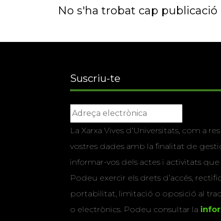
No s'ha trobat cap publicació a
Suscriu-te
La Xarxa Vives d’Universitats, com a res
vostres dades amb la finalitat de gestio
informar-vos dels actes i activitats que
Podeu exercir els drets d’accés, rectifi
portabilitat, limitació o oposició al tr
o electrònics. Podeu consultar la
info