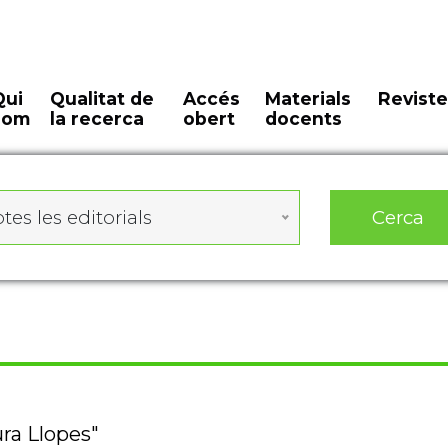
Qui
Qualitat de
Accés
Materials
Reviste
som
la recerca
obert
docents
Cerca
tes les editorials
ura Llopes"