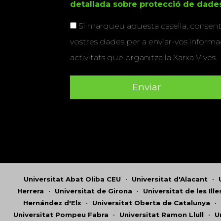
detallada sobre protecció de dade
Si marqueu aquesta casella, consenti
vostres dades per a enviar-vos informac
activitats que organitza la Xarxa Vives.
Universitat Abat Oliba CEU
•
Universitat d'Alacant
•
Herrera
•
Universitat de Girona
•
Universitat de les Ill
Hernández d'Elx
•
Universitat Oberta de Catalunya
•
Universitat Pompeu Fabra
•
Universitat Ramon Llull
•
U