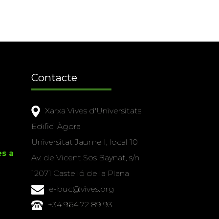
Contacte
Xarxa Vives d'Universitats
Edifici Àgora
Universitat Jaume I, local 10
es a
Av. de Vicent Sos Baynat, s/n
12071 Castelló de la Plana
e-buc@vives.org
+34 964 72 89 93