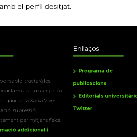
mb el perfil desitjat.
Enllaços
Programa de
ponsable, tractarà les
publicacions
nar la vostra subscripció i
Editorials universitàri
 organitza la Xarxa Vives.
Twitter
cació, supressió,
actament per mitjans físics
rmació addicional i