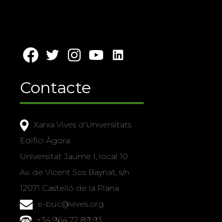
Contacte
Xarxa Vives d'Universitats
Edifici Àgora
Universitat Jaume I, local 10
Av. de Vicent Sos Baynat, s/n
12071 Castelló de la Plana
e-buc@vives.org
+34 964 72 89 93