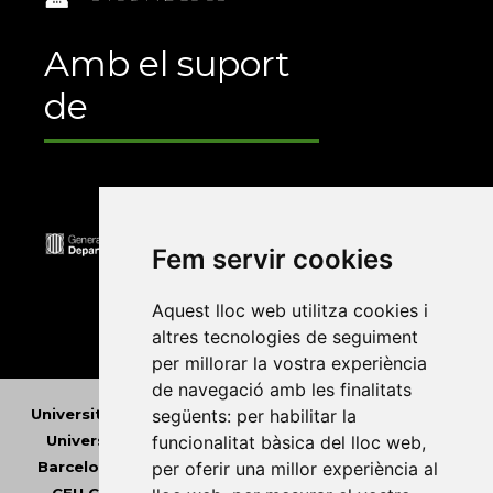
Amb el suport
de
Fem servir cookies
Aquest lloc web utilitza cookies i
altres tecnologies de seguiment
per millorar la vostra experiència
de navegació amb les finalitats
Universitat Abat Oliba CEU
•
Universitat d'Alacant
•
següents:
per habilitar la
Universitat d'Andorra
•
Universitat Autònoma de
funcionalitat bàsica del lloc web
,
Barcelona
•
Universitat de Barcelona
•
Universitat
per oferir una millor experiència al
CEU Cardenal Herrera
•
Universitat de Girona
•