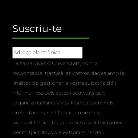
Suscriu-te
La Xarxa Vives d’Universitats, com a
responsable, tractarà les vostres dades amb la
finalitat de gestionar la vostra subscripció i
informar-vos dels actes i activitats que
organitza la Xarxa Vives. Podeu exercir els
drets d’accés, rectificació, supressió,
portabilitat, limitació o oposició al tractament
per mitjans físics o electrònics. Podeu