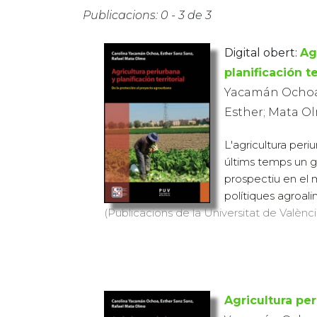
Publicacions: 0 - 3 de 3
Digital obert:
Ag
planificación te
Yacamán Ochoa,
Esther; Mata Ol
L'agricultura peri
últims temps un gr
prospectiu en el 
polítiques agroalim
(Publicacions de la Universitat de València
Agricultura per