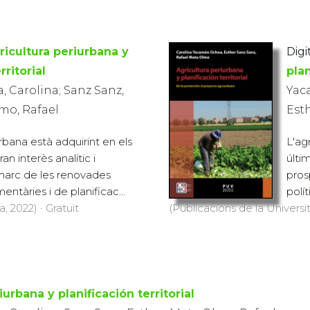
ricultura periurbana y
Digit
rritorial
plan
 Carolina; Sanz Sanz,
Yac
mo, Rafael
Est
urbana està adquirint en els
L'ag
an interès analític i
últi
marc de les renovades
pros
entàries i de planificac...
polít
, 2022) · Gratuït
(Publicacions de la Universit
iurbana y planificación territorial