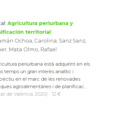
al:
Agricultura periurbana y
ificación territorial
amán Ochoa, Carolina; Sanz Sanz,
her; Mata Olmo, Rafael
ricultura periurbana està adquirint en els
ms temps un gran interès analític i
pectiu en el marc de les renovades
iques agroalimentàries i de planificac...
at de València, 2020) · 12 €