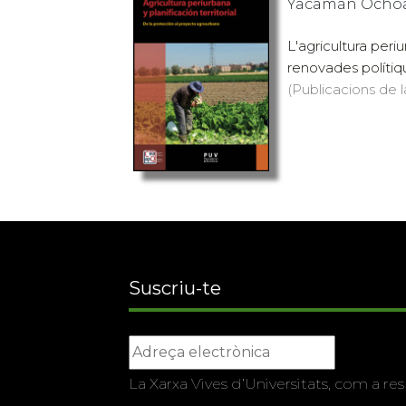
Yacamán Ochoa, 
L'agricultura peri
renovades polítiqu
(Publicacions de l
Suscriu-te
La Xarxa Vives d’Universitats, com a res