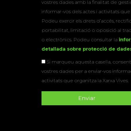
vostres dades amb la finalitat de gestio
informar-vos dels actes i activitats que
Podeu exercir els drets d’accés, rectifi
portabilitat, limitació o oposició al tr
o electrònics. Podeu consultar la
info
detallada sobre protecció de dade
Si marqueu aquesta casella, consenti
vostres dades per a enviar-vos informac
activitats que organitza la Xarxa Vives.