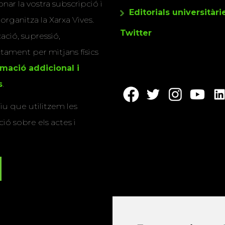
nar la vostra subscripció i
Editorials universitàri
 organitza la Xarxa Vives.
Twitter
cació, supressió,
actament per mitjans físics
rmació addicional i
s
.
u que utilitzem les
ió sobre els actes i