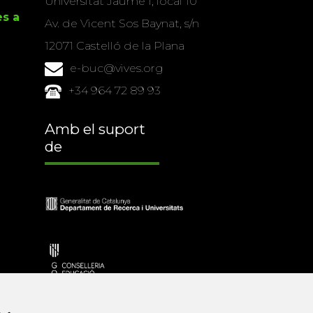
Universitat Jaume I, local 10
es a
Av. de Vicent Sos Baynat, s/n
12071 Castelló de la Plana
e-buc@vives.org
+34 964 72 89 93
Amb el suport
de