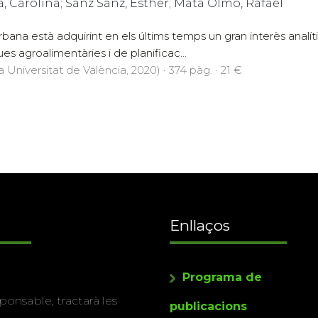
Carolina; Sanz Sanz, Esther; Mata Olmo, Rafael
urbana està adquirint en els últims temps un gran interès analít
es agroalimentàries i de planificac...
a Universitat de València, 2020) · 374 pàg. · 21 €
Enllaços
Programa de
ponsable, tractarà les
publicacions