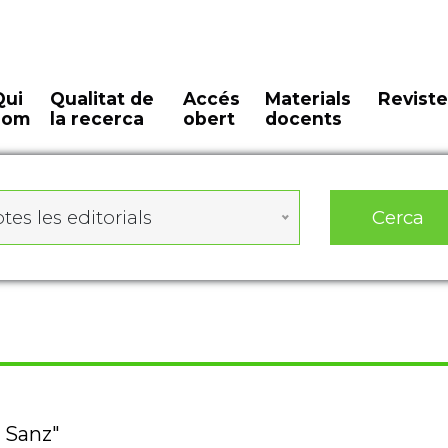
Qui
Qualitat de
Accés
Materials
Reviste
som
la recerca
obert
docents
Cerca
tes les editorials
z Sanz"