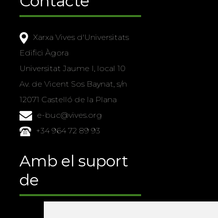
Contacte
Xarxa Vives d'Universitats
Edifici Àgora
Universitat Jaume I, local 10
Av. de Vicent Sos Baynat, s/n
12071 Castelló de la Plana
e-buc@vives.org
+34 964 72 89 93
Amb el suport
de