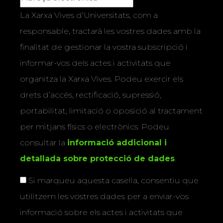
La Xarxa Vives d’Universitats, com a
responsable, tractarà les vostres dades amb la
finalitat de gestionar la vostra subscripció i
informar-vos dels actes i activitats que
organitza la Xarxa Vives. Podeu exercir els
drets d’accés, rectificació, supressió,
portabilitat, limitació o oposició al tractament
per mitjans físics o electrònics. Podeu
consultar la
informació addicional i
detallada sobre protecció de dades
.
Si marqueu aquesta casella, consentiu que
utilitzem les vostres dades per a enviar-vos
informació sobre els actes i activitats que