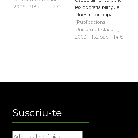
2006) · 98 pàg. · 12 €
lexicografía bilingüe.
Nuestro principa...
(Publicacions
Universitat Alacant,
2003) · 152 pàg. · 14 €
Suscriu-te