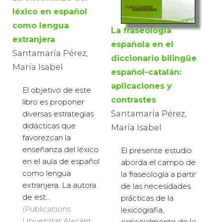
léxico en español
como lengua
La fraseología
extranjera
española en el
Santamaría Pérez,
diccionario bilingüe
María Isabel
español-catalán:
aplicaciones y
El objetivo de este
contrastes
libro es proponer
Santamaría Pérez,
diversas estrategias
didácticas que
María Isabel
favorezcan la
enseñanza del léxico
El presente estudio
en el aula de español
aborda el campo de
como lengua
la fraseología a partir
extranjera. La autora
de las necesidades
de est...
prácticas de la
(Publicacions
lexicografia,
Universitat Alacant,
especialmente de la