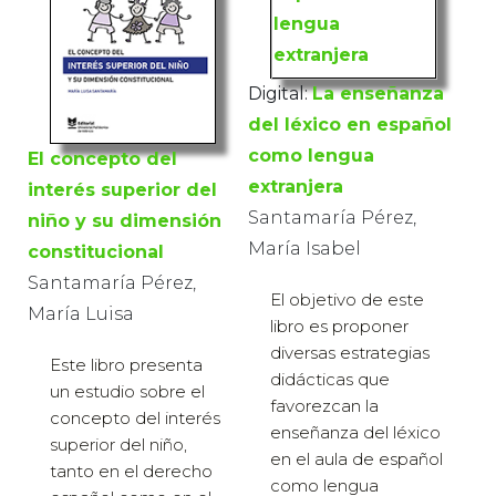
Digital:
La enseñanza
del léxico en español
como lengua
El concepto del
extranjera
interés superior del
Santamaría Pérez,
niño y su dimensión
María Isabel
constitucional
Santamaría Pérez,
El objetivo de este
María Luisa
libro es proponer
diversas estrategias
Este libro presenta
didácticas que
un estudio sobre el
favorezcan la
concepto del interés
enseñanza del léxico
superior del niño,
en el aula de español
tanto en el derecho
como lengua