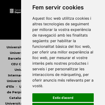
Fem servir cookies
Aquest lloc web utilitza cookies i
altres tecnologies de seguiment
per millorar la vostra experiència
de navegació amb les finalitats
següents:
per habilitar la
funcionalitat bàsica del lloc web
,
Universitat Abat Oliba CEU
•
Universitat d'Alacant
•
per oferir una millor experiència al
Universitat d'Andorra
•
Universitat Autònoma de
lloc web
,
per mesurar el vostre
Barcelona
•
Universitat de Barcelona
•
Universitat
interès pels nostres productes i
CEU Cardenal Herrera
•
Universitat de Girona
•
serveis i per personalitzar les
Universitat de les Illes Balears
•
Universitat
interaccions de màrqueting
,
per
Internacional de Catalunya
•
Universitat Jaume I
•
oferir anuncis més rellevants per a
Universitat de Lleida
•
Universitat Miguel Hernández
vostè
.
d'Elx
•
Universitat Oberta de Catalunya
•
Universitat
de Perpinyà Via Domitia
•
Universitat Politècnica de
Estic d’acord
Catalunya
•
Universitat Politècnica de València
•
Universitat Pompeu Fabra
•
Universitat Ramon Llull
•