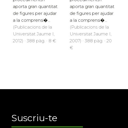
aporta gran quantitat
aporta gran quantitat
de figures per ajudar
de figures per ajudar
a la comprensi�...
a la comprensi�...
(Publicacions de la
(Publicacions de la
Universitat Jaume I,
Universitat Jaume I,
2012) · 388 pàg. · 8 €
2007) · 388 pàg. · 20
€
Suscriu-te