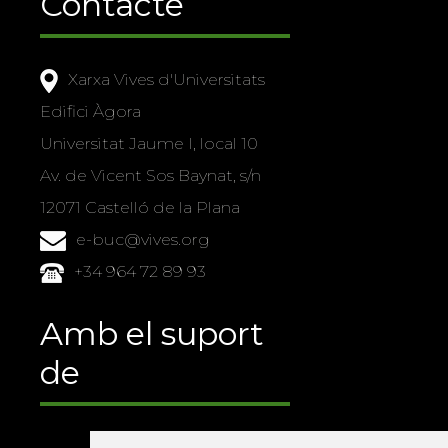
Contacte
Xarxa Vives d'Universitats
Edifici Àgora
Universitat Jaume I, local 10
Av. de Vicent Sos Baynat, s/n
12071 Castelló de la Plana
e-buc@vives.org
+34 964 72 89 93
Amb el suport
de