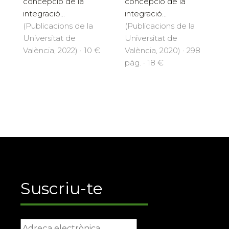
concepció de la
concepció de la
integració...
integració...
(Publicacions de la
(Publicacions de la
Universitat de
Universitat de
València, 2022) · 10 €
València, 2020) · 298
pàg. · 18 €
Suscriu-te