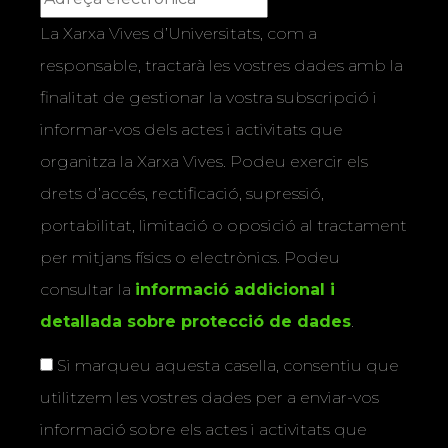
La Xarxa Vives d’Universitats, com a
responsable, tractarà les vostres dades amb la
finalitat de gestionar la vostra subscripció i
informar-vos dels actes i activitats que
organitza la Xarxa Vives. Podeu exercir els
drets d’accés, rectificació, supressió,
portabilitat, limitació o oposició al tractament
per mitjans físics o electrònics. Podeu
consultar la
informació addicional i
detallada sobre protecció de dades
.
Si marqueu aquesta casella, consentiu que
utilitzem les vostres dades per a enviar-vos
informació sobre els actes i activitats que