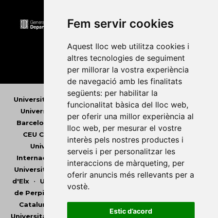
Fem servir cookies
Aquest lloc web utilitza cookies i
altres tecnologies de seguiment
per millorar la vostra experiència
de navegació amb les finalitats
següents:
per habilitar la
Universitat Abat Oliba CEU
•
Universitat d'Alacant
•
funcionalitat bàsica del lloc web
,
Universitat d'Andorra
•
Universitat Autònoma de
per oferir una millor experiència al
Barcelona
•
Universitat de Barcelona
•
Universitat
lloc web
,
per mesurar el vostre
CEU Cardenal Herrera
•
Universitat de Girona
•
interès pels nostres productes i
Universitat de les Illes Balears
•
Universitat
serveis i per personalitzar les
Internacional de Catalunya
•
Universitat Jaume I
•
interaccions de màrqueting
,
per
Universitat de Lleida
•
Universitat Miguel Hernández
oferir anuncis més rellevants per a
d'Elx
•
Universitat Oberta de Catalunya
•
Universitat
vostè
.
de Perpinyà Via Domitia
•
Universitat Politècnica de
Catalunya
•
Universitat Politècnica de València
•
Estic d’acord
Universitat Pompeu Fabra
•
Universitat Ramon Llull
•