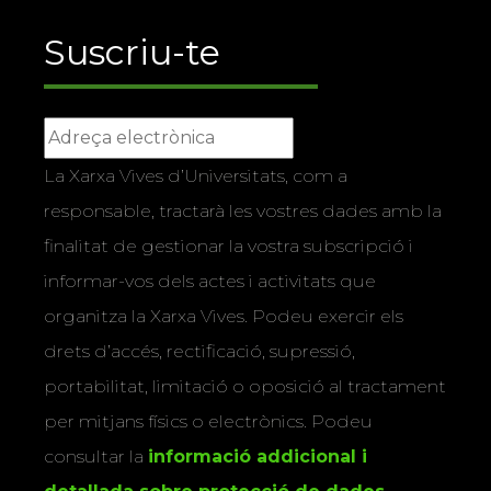
Suscriu-te
La Xarxa Vives d’Universitats, com a
responsable, tractarà les vostres dades amb la
finalitat de gestionar la vostra subscripció i
informar-vos dels actes i activitats que
organitza la Xarxa Vives. Podeu exercir els
drets d’accés, rectificació, supressió,
portabilitat, limitació o oposició al tractament
per mitjans físics o electrònics. Podeu
consultar la
informació addicional i