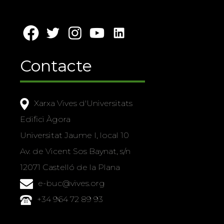
Contacte
Xarxa Vives d'Universitats
Edifici Àgora
Universitat Jaume I, local 10
Av. de Vicent Sos Baynat, s/n
12071 Castelló de la Plana
e-buc@vives.org
+34 964 72 89 93